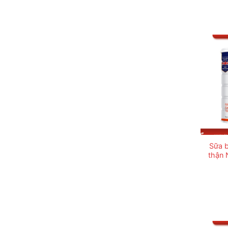
Sữa 
thận 