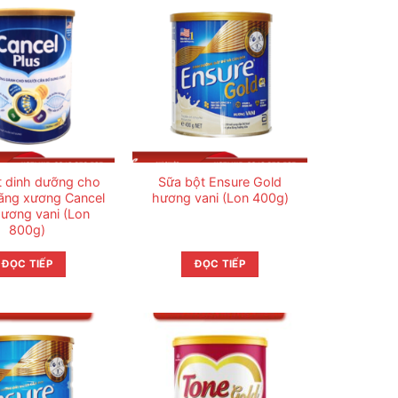
t dinh dưỡng cho
Sữa bột Ensure Gold
oãng xương Cancel
hương vani (Lon 400g)
hương vani (Lon
800g)
ĐỌC TIẾP
ĐỌC TIẾP