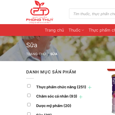
Skip
to
Tìm
kiếm
content
sản
phẩm
Trang chủ
Thuốc
Thực phẩm c
Sữa
TRANG CHỦ
/
SỮA
DANH MỤC SẢN PHẨM
Thực phẩm chức năng
(251)
Chăm sóc cá nhân
(93)
Dược mỹ phẩm
(20)