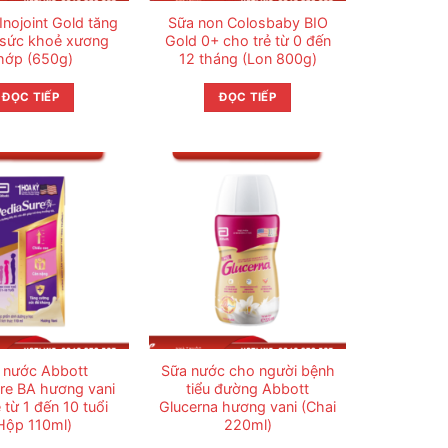
Inojoint Gold tăng
Sữa non Colosbaby BIO
sức khoẻ xương
Gold 0+ cho trẻ từ 0 đến
hớp (650g)
12 tháng (Lon 800g)
ĐỌC TIẾP
ĐỌC TIẾP
 nước Abbott
Sữa nước cho người bệnh
re BA hương vani
tiểu đường Abbott
 từ 1 đến 10 tuổi
Glucerna hương vani (Chai
Hộp 110ml)
220ml)