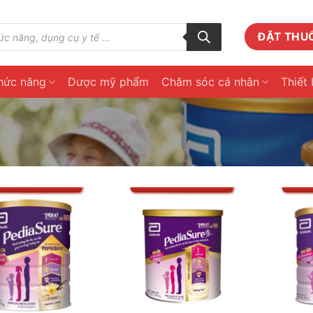
ĐẶT THU
hức năng
Dược mỹ phẩm
Chăm sóc cá nhân
Thiết 