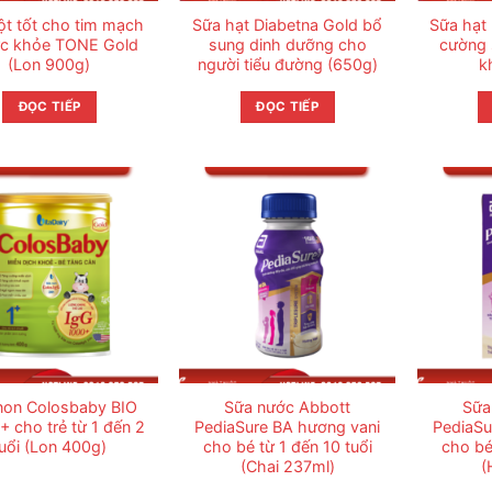
ột tốt cho tim mạch
Sữa hạt Diabetna Gold bổ
Sữa hạt 
ức khỏe TONE Gold
sung dinh dưỡng cho
cường 
(Lon 900g)
người tiểu đường (650g)
k
ĐỌC TIẾP
ĐỌC TIẾP
non Colosbaby BIO
Sữa nước Abbott
Sữa
+ cho trẻ từ 1 đến 2
PediaSure BA hương vani
PediaSu
uổi (Lon 400g)
cho bé từ 1 đến 10 tuổi
cho bé
(Chai 237ml)
(