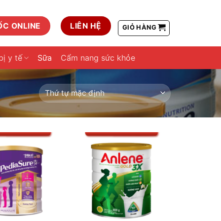
ỐC ONLINE
LIÊN HỆ
GIỎ HÀNG
bị y tế
Sữa
Cẩm nang sức khỏe