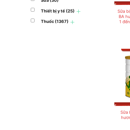
Sữa
(30)
Thiết bị y tế
(25)
Sữa b
BA hư
Thuốc
(1367)
1 đến
Sữa 
hươn