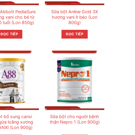
 Abbott PediaSure
Sữa bột Anline Gold 3X
g vani cho bé từ
hương vani ít béo (Lon
0 tuổi (Lon 850g)
800g)
ĐỌC TIẾP
ĐỌC TIẾP
t bổ sung canxi
Sữa bột cho người bệnh
gừa loãng xương
thận Nepro 1 (Lon 900g)
NXI (Lon 900g)