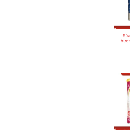
Sữa
hươn