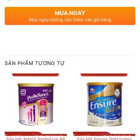
MUA NGAY
Mua ngay không cần thêm vào giỏ hàng
SẢN PHẨM TƯƠNG TỰ
Sữa bột Abbott PediaSure BA
Sữa bột Ensure Gold hương