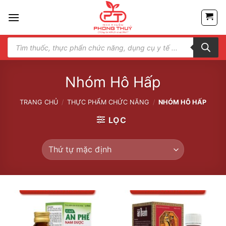
Skip
to
content
Tìm
kiếm
sản
phẩm
Nhóm Hô Hấp
TRANG CHỦ
/
THỰC PHẨM CHỨC NĂNG
/
NHÓM HÔ HẤP
LỌC