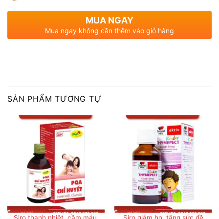
MUA NGAY
Mua ngay không cần thêm vào giỏ hàng
SẢN PHẨM TƯƠNG TỰ
Siro thanh nhiệt, cầm máu,
Siro giảm ho, tăng sức đề