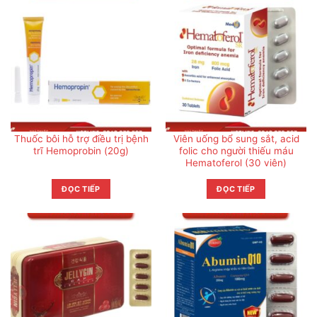
Thuốc bôi hỗ trợ điều trị bệnh
Viên uống bổ sung sắt, acid
trĩ Hemoprobin (20g)
folic cho người thiếu máu
Hematoferol (30 viên)
ĐỌC TIẾP
ĐỌC TIẾP