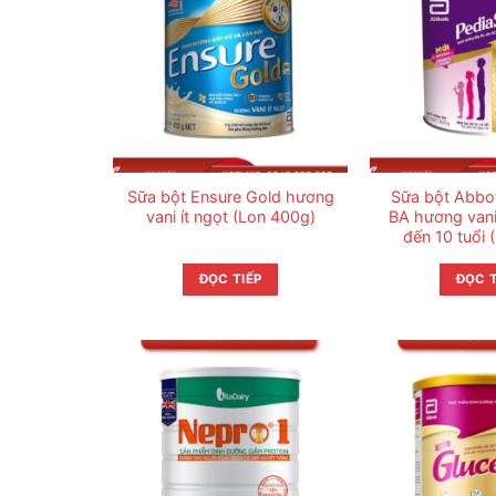
Sữa bột Ensure Gold hương
Sữa bột Abbot
vani ít ngọt (Lon 400g)
BA hương vani
đến 10 tuổi 
ĐỌC TIẾP
ĐỌC T