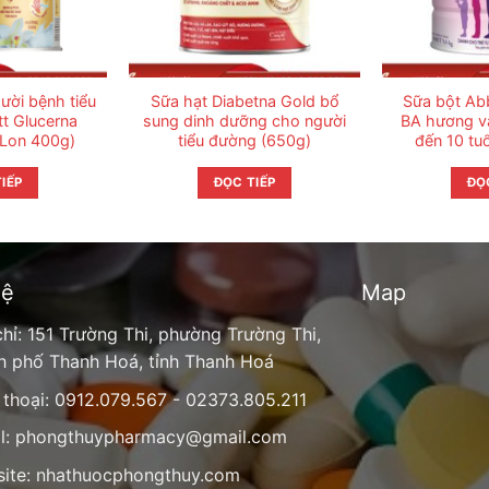
ười bệnh tiểu
Sữa hạt Diabetna Gold bổ
Sữa bột Ab
t Glucerna
sung dinh dưỡng cho người
BA hương va
(Lon 400g)
tiểu đường (650g)
đến 10 tuổ
IẾP
ĐỌC TIẾP
ĐỌ
hệ
Map
chỉ: 151 Trường Thi, phường Trường Thi,
h phố Thanh Hoá, tỉnh Thanh Hoá
 thoại: 0912.079.567 - 02373.805.211
l:
phongthuypharmacy@gmail.com
ite:
nhathuocphongthuy.com