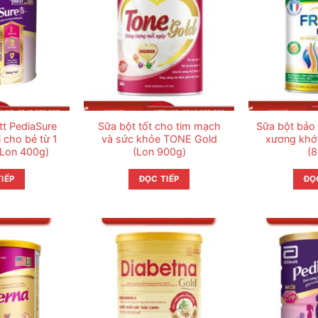
t PediaSure
Sữa bột tốt cho tim mạch
Sữa bột bảo
 cho bé từ 1
và sức khỏe TONE Gold
xương khớ
(Lon 400g)
(Lon 900g)
(
IẾP
ĐỌC TIẾP
ĐỌ