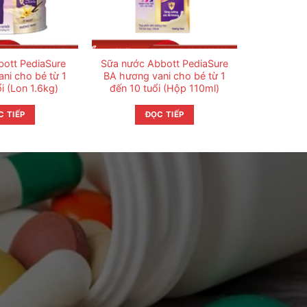
bott PediaSure
Sữa nước Abbott PediaSure
ni cho bé từ 1
BA hương vani cho bé từ 1
i (Lon 1.6kg)
đến 10 tuổi (Hộp 110ml)
C TIẾP
ĐỌC TIẾP