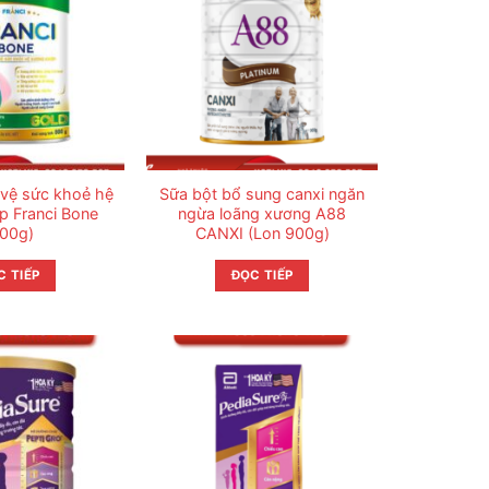
 vệ sức khoẻ hệ
Sữa bột bổ sung canxi ngăn
p Franci Bone
ngừa loãng xương A88
800g)
CANXI (Lon 900g)
C TIẾP
ĐỌC TIẾP