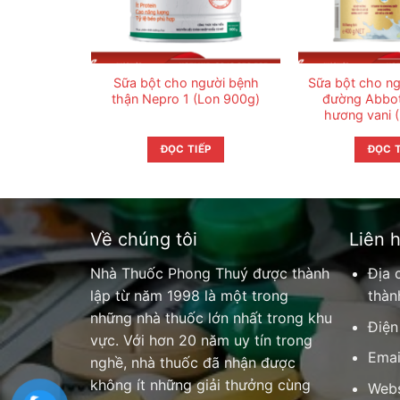
Sữa bột cho người bệnh
Sữa bột cho ng
thận Nepro 1 (Lon 900g)
đường Abbot
hương vani 
ĐỌC TIẾP
ĐỌC T
Về chúng tôi
Liên 
Nhà Thuốc Phong Thuý được thành
Địa 
lập từ năm 1998 là một trong
thàn
những nhà thuốc lớn nhất trong khu
Điện
vực. Với hơn 20 năm uy tín trong
Emai
nghề, nhà thuốc đã nhận được
không ít những giải thưởng cùng
Webs