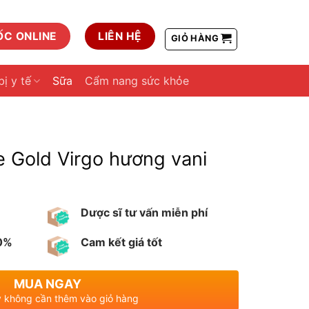
ỐC ONLINE
LIÊN HỆ
GIỎ HÀNG
bị y tế
Sữa
Cẩm nang sức khỏe
 Gold Virgo hương vani
Dược sĩ tư vấn miễn phí
00%
Cam kết giá tốt
MUA NGAY
 không cần thêm vào giỏ hàng