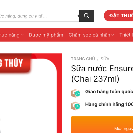
ĐẶT THU
hức năng
Dược mỹ phẩm
Chăm sóc cá nhân
Thiết 
TRANG CHỦ
/
SỮA
Sữa nước Ensure
(Chai 237ml)
Giao hàng toàn quốc
Hàng chính hãng 1
Mua ngay