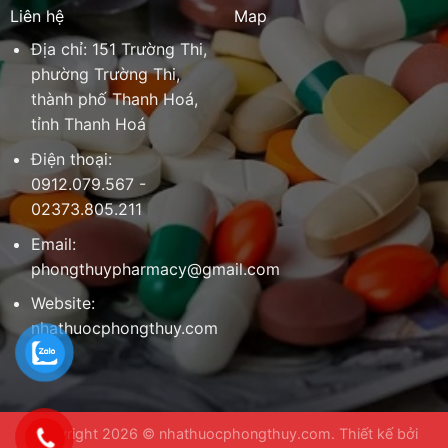
Liên hệ
Map
Địa chỉ: 151 Trường Thi,
phường Trường Thi,
thành phố Thanh Hoá,
tỉnh Thanh Hoá
Điện thoại:
0912.079.567 -
02373.805.211
Email:
phongthuypharmacy@gmail.com
Website:
nhathuocphongthuy.com
Copyright 2026 ©
nhathuocphongthuy.com
. Thiết kế bởi