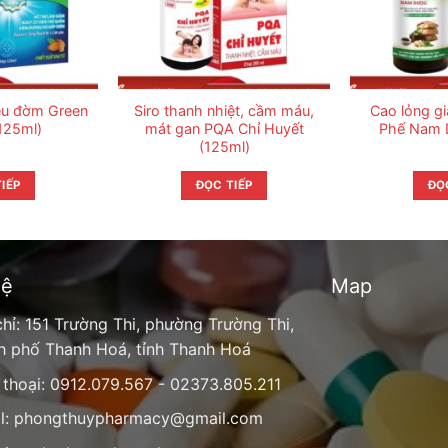
iêu đờm Green
Siro thanh nhiệt, cầm máu,
Cao lỏng g
125ml)
mát gan PQA Chỉ Huyết
Phế Nam 
(125ml)
IẾP
ĐỌC TIẾP
ĐỌ
hệ
Map
chỉ: 151 Trường Thi, phường Trường Thi,
h phố Thanh Hoá, tỉnh Thanh Hoá
 thoại: 0912.079.567 - 02373.805.211
l:
phongthuypharmacy@gmail.com