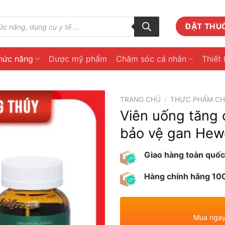
ĐẶT THU
hức năng
Dược mỹ phẩm
Chăm sóc cá nhân
Thiết 
TRANG CHỦ
/
THỰC PHẨM C
Viên uống tăng 
bảo vệ gan Hewe
Giao hàng toàn quốc
Hàng chính hãng 1
Mua ngay