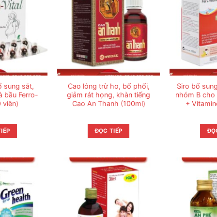
 sung sắt,
Cao lỏng trừ ho, bổ phổi,
Siro bổ sung
à bầu Ferro-
giảm rát họng, khàn tiếng
nhóm B cho t
0 viên)
Cao An Thanh (100ml)
+ Vitamin
IẾP
ĐỌC TIẾP
ĐỌ