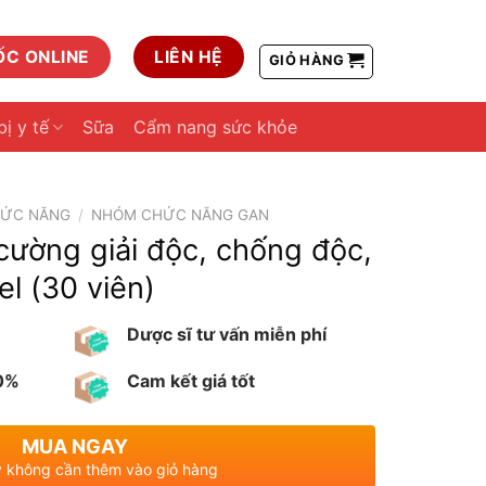
ỐC ONLINE
LIÊN HỆ
GIỎ HÀNG
bị y tế
Sữa
Cẩm nang sức khỏe
HỨC NĂNG
/
NHÓM CHỨC NĂNG GAN
cường giải độc, chống độc,
l (30 viên)
Dược sĩ tư vấn miễn phí
00%
Cam kết giá tốt
MUA NGAY
 không cần thêm vào giỏ hàng