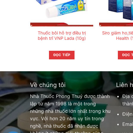
Thuốc bôi hỗ trợ điều trị
Siro giảm ho,t
bệnh trĩ VNP Lada (10g)
Health (
ĐỌC TIẾP
ĐỌC T
Về chúng tôi
Liên 
Nhà Thuốc Phong Thuý được thành
Địa 
lập từ năm 1998 là một trong
thàn
những nhà thuốc lớn nhất trong khu
Điện
vực. Với hơn 20 năm uy tín trong
Emai
nghề, nhà thuốc đã nhận được