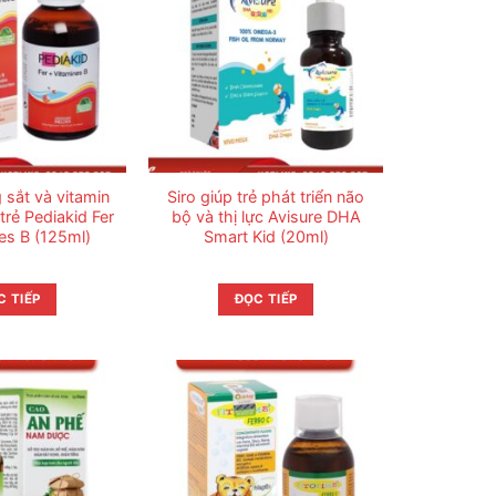
 sắt và vitamin
Siro giúp trẻ phát triển não
rẻ Pediakid Fer
bộ và thị lực Avisure DHA
es B (125ml)
Smart Kid (20ml)
C TIẾP
ĐỌC TIẾP