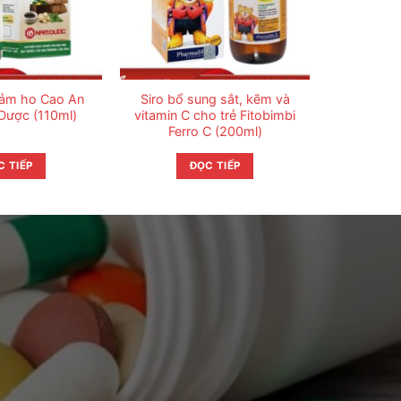
iảm ho Cao An
Siro bổ sung sắt, kẽm và
Dược (110ml)
vitamin C cho trẻ Fitobimbi
Ferro C (200ml)
C TIẾP
ĐỌC TIẾP