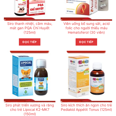
Siro thanh nhiệt, cầm máu,
Viên uống bổ sung sắt, acid
mát gan PQA Chỉ Huyết
folic cho người thiếu máu
(125ml)
Hematoferol (30 viên)
ĐỌC TIẾP
ĐỌC TIẾP
Siro phát triển xương và răng
Siro kích thích ăn ngon cho trẻ
cho trẻ Lipocal K2-MK7
Pediakid Appétit Tonus (125ml)
(150ml)