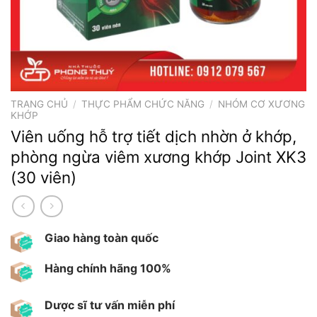
TRANG CHỦ
/
THỰC PHẨM CHỨC NĂNG
/
NHÓM CƠ XƯƠNG
KHỚP
Viên uống hỗ trợ tiết dịch nhờn ở khớp,
phòng ngừa viêm xương khớp Joint XK3
(30 viên)
Giao hàng toàn quốc
Hàng chính hãng 100%
Dược sĩ tư vấn miễn phí