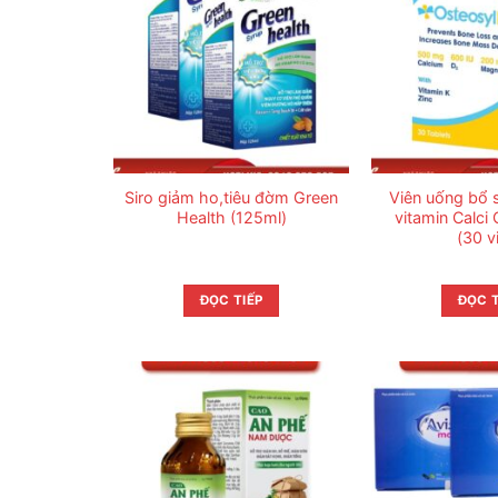
Siro giảm ho,tiêu đờm Green
Viên uống bổ s
Health (125ml)
vitamin Calci
(30 v
ĐỌC TIẾP
ĐỌC T