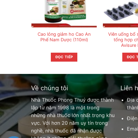
Cao lỏng giảm ho Cao An
Viên uống bổ 
Phế Nam Dược (110ml)
tổng hợp c
Avisure
ĐỌC TIẾP
ĐỌC T
Về chúng tôi
Liên 
Nhà Thuốc Phong Thuý được thành
Địa 
lập từ năm 1998 là một trong
thàn
những nhà thuốc lớn nhất trong khu
Điện
vực. Với hơn 20 năm uy tín trong
Emai
nghề, nhà thuốc đã nhận được