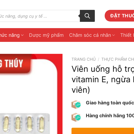
ĐẶT THU
hức năng
Dược mỹ phẩm
Chăm sóc cá nhân
Thiết 
TRANG CHỦ
/
THỰC PHẨM C
Viên uống hỗ trợ
vitamin E, ngừa
viên)
Giao hàng toàn quốc
Hàng chính hãng 1