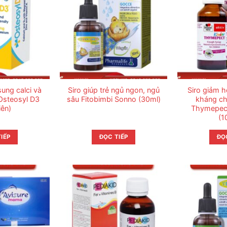
ung calci và
Siro giúp trẻ ngủ ngon, ngủ
Siro giảm h
 Osteosyl D3
sâu Fitobimbi Sonno (30ml)
kháng ch
iên)
Thymepec
(1
IẾP
ĐỌC TIẾP
ĐỌ