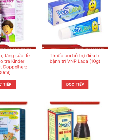
o, tăng sức đề
Thuốc bôi hỗ trợ điều trị
o trẻ Kinder
bệnh trĩ VNP Lada (10g)
t Doppelherz
00ml)
C TIẾP
ĐỌC TIẾP