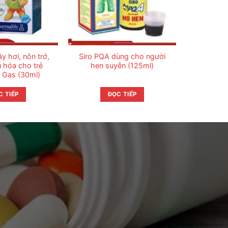
y hơi, nôn trớ,
Siro PQA dùng cho người
u hóa cho trẻ
hen suyễn (125ml)
i Gas (30ml)
C TIẾP
ĐỌC TIẾP