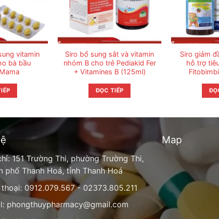
sung vitamin
Siro bổ sung sắt và vitamin
Siro giảm đầ
ho bà bầu
nhóm B cho trẻ Pediakid Fer
hỗ trợ tiê
 Mama
+ Vitamines B (125ml)
Fitobimb
IẾP
ĐỌC TIẾP
ĐỌ
hệ
Map
chỉ: 151 Trường Thi, phường Trường Thi,
h phố Thanh Hoá, tỉnh Thanh Hoá
 thoại: 0912.079.567 - 02373.805.211
l:
phongthuypharmacy@gmail.com