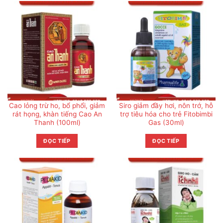
Cao lỏng trừ ho, bổ phổi, giảm
Siro giảm đầy hơi, nôn trớ, hỗ
rát họng, khàn tiếng Cao An
trợ tiêu hóa cho trẻ Fitobimbi
Thanh (100ml)
Gas (30ml)
ĐỌC TIẾP
ĐỌC TIẾP