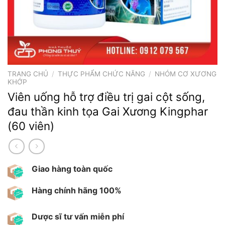
TRANG CHỦ
/
THỰC PHẨM CHỨC NĂNG
/
NHÓM CƠ XƯƠNG
KHỚP
Viên uống hỗ trợ điều trị gai cột sống,
đau thần kinh tọa Gai Xương Kingphar
(60 viên)
Giao hàng toàn quốc
Hàng chính hãng 100%
Dược sĩ tư vấn miễn phí