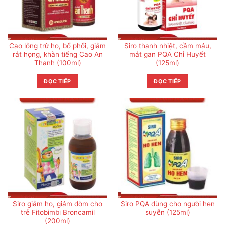
Cao lỏng trừ ho, bổ phổi, giảm
Siro thanh nhiệt, cầm máu,
rát họng, khàn tiếng Cao An
mát gan PQA Chỉ Huyết
Thanh (100ml)
(125ml)
ĐỌC TIẾP
ĐỌC TIẾP
Siro giảm ho, giảm đờm cho
Siro PQA dùng cho người hen
trẻ Fitobimbi Broncamil
suyễn (125ml)
(200ml)