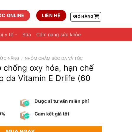
ỐC ONLINE
LIÊN HỆ
GIỎ HÀNG
bị y tế
Sữa
Cẩm nang sức khỏe
HỨC NĂNG
/
NHÓM CHĂM SÓC DA VÀ TÓC
ợ chống oxy hóa, hạn chế
p da Vitamin E Drlife (60
Dược sĩ tư vấn miễn phí
00%
Cam kết giá tốt
MUA NGAY