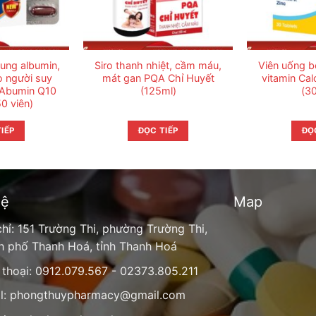
ung albumin,
Siro thanh nhiệt, cầm máu,
Viên uống b
o người suy
mát gan PQA Chỉ Huyết
vitamin Cal
 Abumin Q10
(125ml)
(30
50 viên)
IẾP
ĐỌC TIẾP
ĐỌ
hệ
Map
chỉ: 151 Trường Thi, phường Trường Thi,
h phố Thanh Hoá, tỉnh Thanh Hoá
 thoại: 0912.079.567 - 02373.805.211
l:
phongthuypharmacy@gmail.com