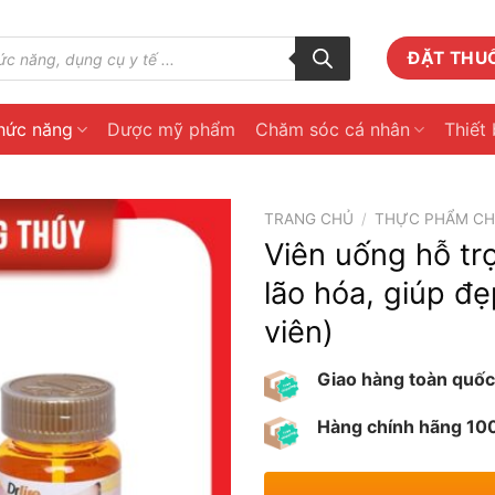
ĐẶT THU
hức năng
Dược mỹ phẩm
Chăm sóc cá nhân
Thiết 
TRANG CHỦ
/
THỰC PHẨM C
Viên uống hỗ tr
lão hóa, giúp đẹ
viên)
Giao hàng toàn quốc
Hàng chính hãng 1