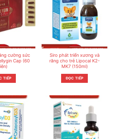
tăng cường sức
Siro phát triển xương và
llygin Cap (60
răng cho trẻ Lipocal K2-
iên)
MK7 (150ml)
C TIẾP
ĐỌC TIẾP