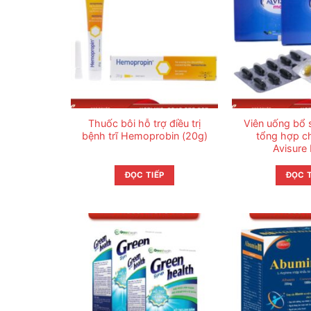
Thuốc bôi hỗ trợ điều trị
Viên uống bổ 
bệnh trĩ Hemoprobin (20g)
tổng hợp c
Avisure
ĐỌC TIẾP
ĐỌC T