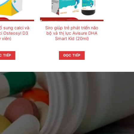
ổ sung calci và
Siro giúp trẻ phát triển não
ci Osteosyl D3
bộ và thị lực Avisure DHA
 viên)
Smart Kid (20ml)
C TIẾP
ĐỌC TIẾP