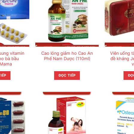
sung vitamin
Cao lỏng giảm ho Cao An
Viên uống 
ho bà bầu
Phế Nam Dược (110ml)
đề kháng Je
 Mama
v
IẾP
ĐỌC TIẾP
ĐỌ