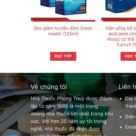
Siro giảm ho,tiêu đờm Green
Viên uống bổ s
Health (125ml)
acid amin ch
nhược cơ thể
Eurovit (
ĐỌC TIẾP
ĐỌC T
Về chúng tôi
Liên 
Nhà Thuốc Phong Thuý được thành
Địa 
lập từ năm 1998 là một trong
thàn
những nhà thuốc lớn nhất trong khu
Điện
vực. Với hơn 20 năm uy tín trong
Emai
nghề, nhà thuốc đã nhận được