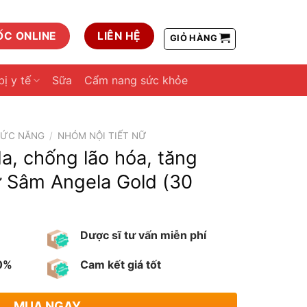
ỐC ONLINE
LIÊN HỆ
GIỎ HÀNG
bị y tế
Sữa
Cẩm nang sức khỏe
HỨC NĂNG
/
NHÓM NỘI TIẾT NỮ
a, chống lão hóa, tăng
ữ Sâm Angela Gold (30
Dược sĩ tư vấn miễn phí
00%
Cam kết giá tốt
MUA NGAY