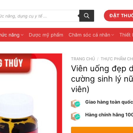
ĐẶT THU
hức năng
Dược mỹ phẩm
Chăm sóc cá nhân
Thiết 
TRANG CHỦ
/
THỰC PHẨM C
Viên uống đẹp d
cường sinh lý n
viên)
Giao hàng toàn quốc
Hàng chính hãng 1