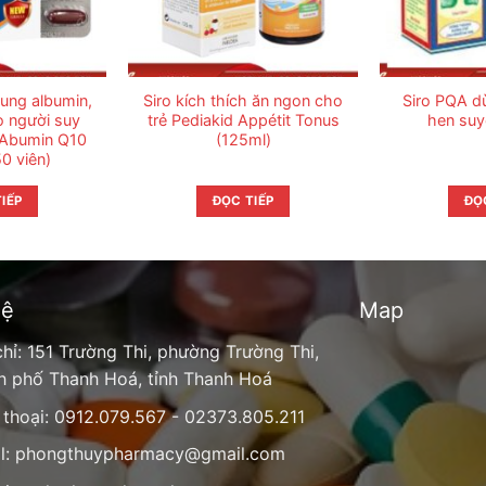
ung albumin,
Siro kích thích ăn ngon cho
Siro PQA d
o người suy
trẻ Pediakid Appétit Tonus
hen suy
 Abumin Q10
(125ml)
50 viên)
IẾP
ĐỌC TIẾP
ĐỌ
hệ
Map
chỉ: 151 Trường Thi, phường Trường Thi,
h phố Thanh Hoá, tỉnh Thanh Hoá
 thoại: 0912.079.567 - 02373.805.211
l:
phongthuypharmacy@gmail.com