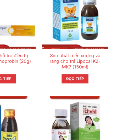
ỗ trợ điều trị
Siro phát triển xương và
moprobin (20g)
răng cho trẻ Lipocal K2-
MK7 (150ml)
C TIẾP
ĐỌC TIẾP