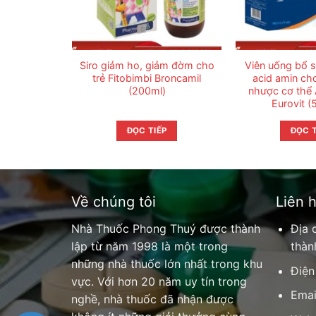
Siro giảm ho, giảm đờm cho
Viên uống bổ s
trẻ Fitobimbi Broncamil
acid amin ch
(200ml)
nhược cơ thể
Eurovit (
ĐỌC TIẾP
ĐỌC T
Về chúng tôi
Liên 
Nhà Thuốc Phong Thuý được thành
Địa 
lập từ năm 1998 là một trong
thàn
những nhà thuốc lớn nhất trong khu
Điện
vực. Với hơn 20 năm uy tín trong
Emai
nghề, nhà thuốc đã nhận được