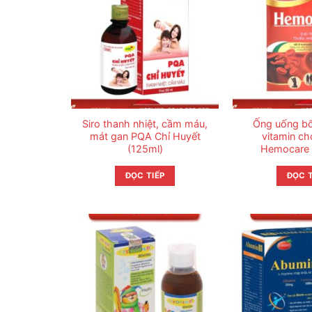
Siro thanh nhiệt, cầm máu,
Ống uống bổ
mát gan PQA Chỉ Huyết
vitamin ch
(125ml)
Hemocare 
ĐỌC TIẾP
ĐỌC T