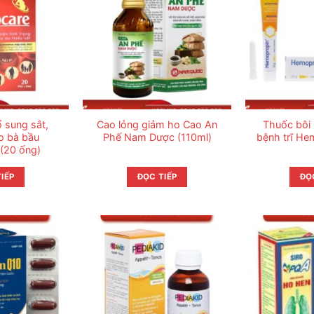
 sung sắt,
Cao lỏng giảm ho Cao An
Thuốc bôi h
o bà bầu
Phế Nam Dược (110ml)
bệnh trĩ He
(20 ống)
IẾP
ĐỌC TIẾP
ĐỌ