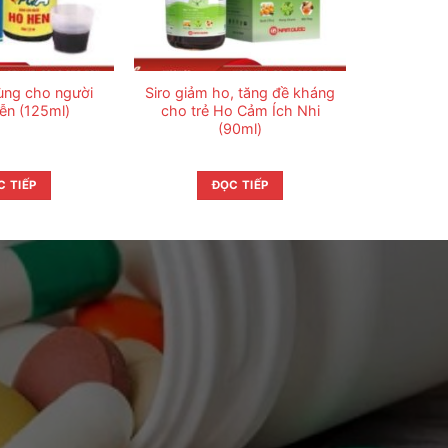
ùng cho người
Siro giảm ho, tăng đề kháng
ễn (125ml)
cho trẻ Ho Cảm Ích Nhi
(90ml)
C TIẾP
ĐỌC TIẾP