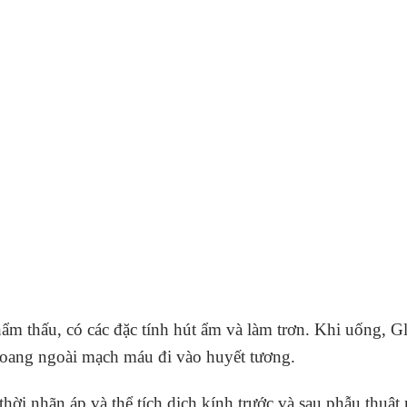
hẩm thấu, có các đặc tính hút ẩm và làm trơn. Khi uống, G
hoang ngoài mạch máu đi vào huyết tương.
ời nhãn áp và thể tích dịch kính trước và sau phẫu thuật m