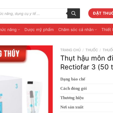
ĐẶT THU
hức năng
Dược mỹ phẩm
Chăm sóc cá nhân
Thiết 
TRANG CHỦ
/
THUỐC
/
THUỐC
Thụt hậu môn đi
Rectiofar 3 (50 t
Dạng bào chế
Cách đóng gói
Thương hiệu
Nơi sản xuất