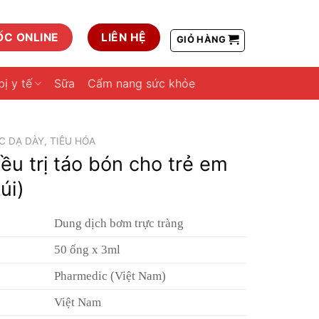
ỐC ONLINE
LIÊN HỆ
GIỎ HÀNG
bị y tế
Sữa
Cẩm nang sức khỏe
 DẠ DÀY, TIÊU HÓA
ều trị táo bón cho trẻ em
úi)
Dung dịch bơm trực tràng
50 ống x 3ml
Pharmedic (Việt Nam)
Việt Nam