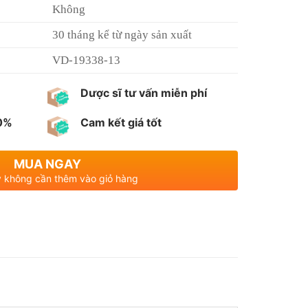
Không
30 tháng kể từ ngày sản xuất
VD-19338-13
Dược sĩ tư vấn miễn phí
00%
Cam kết giá tốt
MUA NGAY
 không cần thêm vào giỏ hàng