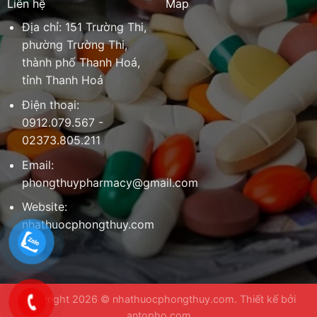
Liên hệ
Map
Địa chỉ: 151 Trường Thi,
phường Trường Thi,
thành phố Thanh Hoá,
tỉnh Thanh Hoá
Điện thoại:
0912.079.567 -
02373.805.211
Email:
phongthuypharmacy@gmail.com
Website:
nhathuocphongthuy.com
Copyright 2026 ©
nhathuocphongthuy.com
. Thiết kế bởi
antopho.com