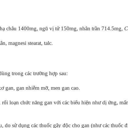
 hạ châu 1400mg, ngũ vị tử 150mg, nhân trần 714.5mg,
C
n, magnesi stearat, talc.
ùng trong các trường hợp sau:
 xơ gan, gan nhiễm mỡ, men gan cao.
rối loạn chức năng gan với các biểu hiện như dị ứng, mẩn 
u, do sử dụng các thuốc gây độc cho gan (như các thuốc đi