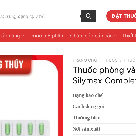
ĐẶT THU
hức năng
Dược mỹ phẩm
Chăm sóc cá nhân
Thiết 
TRANG CHỦ
/
THUỐC
/
THUỐ
Thuốc phòng và 
Silymax Complex
Dạng bào chế
Cách đóng gói
Thương hiệu
Nơi sản xuất