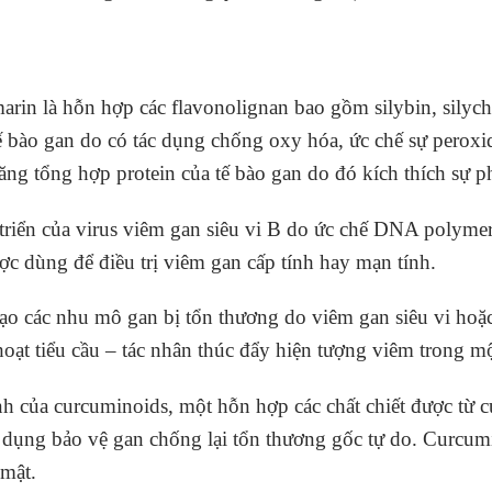
marin là hỗn hợp các flavonolignan bao gồm silybin, silychr
tế bào gan do có tác dụng chống oxy hóa, ức chế sự peroxi
ng tổng hợp protein của tế bào gan do đó kích thích sự ph
 triển của virus viêm gan siêu vi B do ức chế DNA polymer
ợc dùng để điều trị viêm gan cấp tính hay mạn tính.
 tạo các nhu mô gan bị tổn thương do viêm gan siêu vi ho
oạt tiểu cầu – tác nhân thúc đẩy hiện tượng viêm trong m
nh của curcuminoids, một hỗn hợp các chất chiết được từ
dụng bảo vệ gan chống lại tổn thương gốc tự do. Curcumin
 mật.