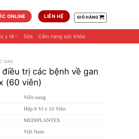
ỐC ONLINE
LIÊN HỆ
GIỎ HÀNG
bị y tế
Sữa
Cẩm nang sức khỏe
C GAN
điều trị các bệnh về gan
 (60 viên)
Viên nang
Hộp 6 Vỉ x 10 Viên
MEDIPLANTEX
Việt Nam