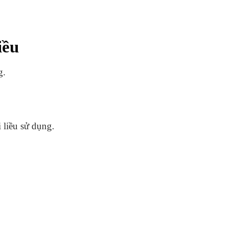
iều
g.
 liều sử dụng.