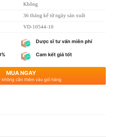
Không
36 tháng kể từ ngày sản xuất
VD-10544-10
Dược sĩ tư vấn miễn phí
00%
Cam kết giá tốt
MUA NGAY
 không cần thêm vào giỏ hàng