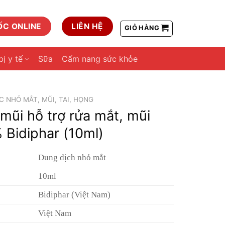
ỐC ONLINE
LIÊN HỆ
GIỎ HÀNG
bị y tế
Sữa
Cẩm nang sức khỏe
 NHỎ MẮT, MŨI, TAI, HỌNG
mũi hỗ trợ rửa mắt, mũi
% Bidiphar (10ml)
Dung dịch nhỏ mắt
10ml
Bidiphar (Việt Nam)
Việt Nam