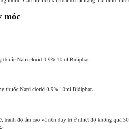
ng thuốc. Cần đợi đến khi mắt trở lại trạng thái bình thườ
y móc
 thuốc Natri clorid 0.9% 10ml Bidiphar.
g thuốc Natri clorid 0.9% 10ml Bidiphar.
, tránh độ ẩm cao và nên duy trì ở nhiệt độ không quá 30 
ốc.