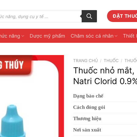
ĐẶT THU
hức năng
Dược mỹ phẩm
Chăm sóc cá nhân
Thiết 
TRANG CHỦ
/
THUỐC
/
THUỐC
Thuốc nhỏ mắt, 
Natri Clorid 0.9
Dạng bào chế
Cách đóng gói
Thương hiệu
Nơi sản xuất