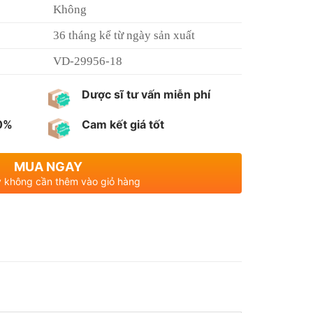
Không
36 tháng kể từ ngày sản xuất
VD-29956-18
Dược sĩ tư vấn miễn phí
00%
Cam kết giá tốt
MUA NGAY
 không cần thêm vào giỏ hàng