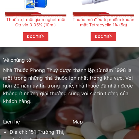
Thuốc xịt mũi giảm nghẹt mũi
Thuốc mỡ điều trị nhiễm khuẩn
Otrivin 0.05% (10ml)
mắt Tetracyclin 1% (5g)
ĐỌC TIẾP
ĐỌC TIẾP
Về chúng tôi
Nhà Thuốc Phong Thuý được thành lập từ năm 1998 là
một trong những nhà thuốc lớn nhất trong khu vực. Với
hơn 20 năm uy tín trong nghề, nhà thuốc đã nhận được
không ít những giải thưởng cùng với sự tin tưởng của
khách hàng.
Liên hệ
Map
Địa chỉ: 151 Trường Thi,