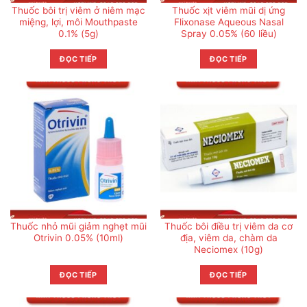
Thuốc bôi trị viêm ở niêm mạc
Thuốc xịt viêm mũi dị ứng
miệng, lợi, môi Mouthpaste
Flixonase Aqueous Nasal
0.1% (5g)
Spray 0.05% (60 liều)
ĐỌC TIẾP
ĐỌC TIẾP
Thuốc nhỏ mũi giảm nghẹt mũi
Thuốc bôi điều trị viêm da cơ
Otrivin 0.05% (10ml)
địa, viêm da, chàm da
Neciomex (10g)
ĐỌC TIẾP
ĐỌC TIẾP