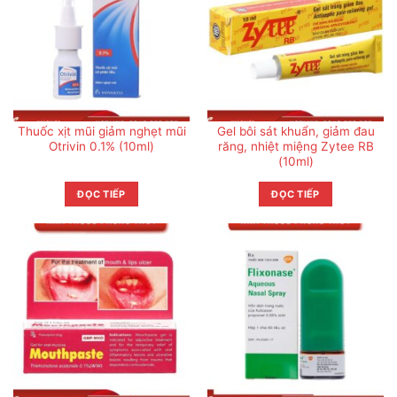
Thuốc xịt mũi giảm nghẹt mũi
Gel bôi sát khuẩn, giảm đau
Otrivin 0.1% (10ml)
răng, nhiệt miệng Zytee RB
(10ml)
ĐỌC TIẾP
ĐỌC TIẾP