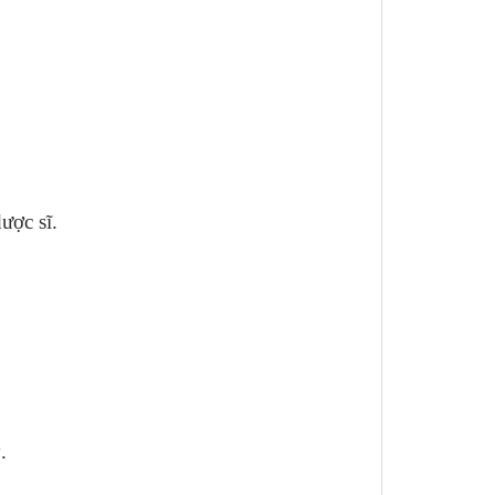
ược sĩ.
.