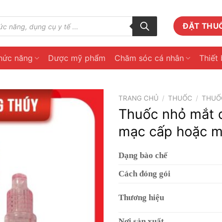
ĐẶT THU
hức năng
Dược mỹ phẩm
Chăm sóc cá nhân
Thiết 
TRANG CHỦ
/
THUỐC
/
THUỐC
Thuốc nhỏ mắt đ
mạc cấp hoặc mạ
Dạng bào chế
Cách đóng gói
Thương hiệu
Nơi sản xuất