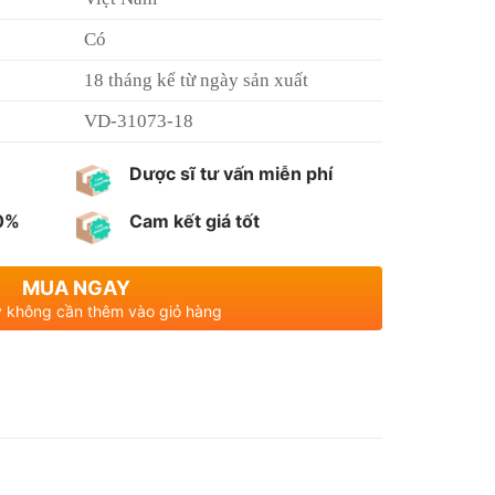
Có
18 tháng kể từ ngày sản xuất
VD-31073-18
Dược sĩ tư vấn miễn phí
00%
Cam kết giá tốt
MUA NGAY
 không cần thêm vào giỏ hàng