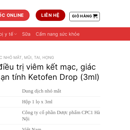
ỐC ONLINE
LIÊN HỆ
GIỎ HÀNG
bị y tế
Sữa
Cẩm nang sức khỏe
 NHỎ MẮT, MŨI, TAI, HỌNG
iều trị viêm kết mạc, giác
n tính Ketofen Drop (3ml)
Dung dịch nhỏ mắt
Hộp 1 lọ x 3ml
Công ty cổ phần Dược phẩm CPC1 Hà
Nội
Việt Nam