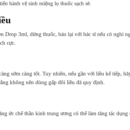
iến hành vệ sinh miệng lọ thuốc sạch sẽ.
iều
fen Drop 3ml, dừng thuốc, báo lại với bác sĩ nếu có nghi n
ch cực.
àng sớm càng tốt. Tuy nhiên, nếu gần với liều kế tiếp, hã
rằng không nên dùng gấp đôi liều đã quy định.
ăng ức chế thần kinh trung ương có thể làm tăng tác dụng 