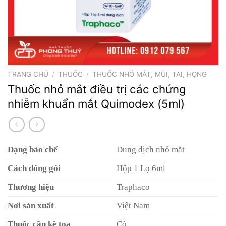
TRANG CHỦ
/
THUỐC
/
THUỐC NHỎ MẮT, MŨI, TAI, HỌNG
Thuốc nhỏ mắt điều trị các chứng
nhiễm khuẩn mắt Quimodex (5ml)
Dạng bào chế
Dung dịch nhỏ mắt
Cách đóng gói
Hộp 1 Lọ 6ml
Thương hiệu
Traphaco
Nơi sản xuất
Việt Nam
Thuốc cần kê toa
Có