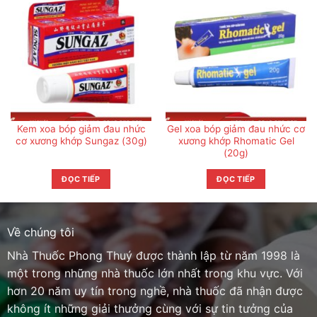
Kem xoa bóp giảm đau nhức
Gel xoa bóp giảm đau nhức cơ
cơ xương khớp Sungaz (30g)
xương khớp Rhomatic Gel
(20g)
ĐỌC TIẾP
ĐỌC TIẾP
Về chúng tôi
Nhà Thuốc Phong Thuý được thành lập từ năm 1998 là
một trong những nhà thuốc lớn nhất trong khu vực. Với
hơn 20 năm uy tín trong nghề, nhà thuốc đã nhận được
không ít những giải thưởng cùng với sự tin tưởng của