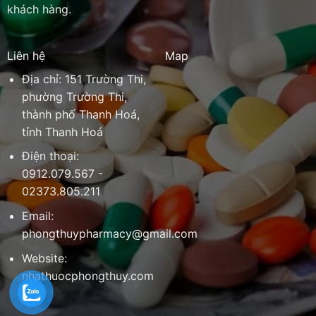
khách hàng.
Liên hệ
Map
Địa chỉ: 151 Trường Thi,
phường Trường Thi,
thành phố Thanh Hoá,
tỉnh Thanh Hoá
Điện thoại:
0912.079.567 -
02373.805.211
Email:
phongthuypharmacy@gmail.com
Website:
nhathuocphongthuy.com