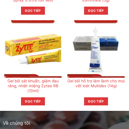
ĐỌC TIẾP
ĐỌC TIẾP
Gel bôi sát khuẩn, giảm đau
Gel bôi hỗ trợ làm lành cho mọi
răng, nhiệt miệng Zytee RB
vết loét Multidex (14g)
(10ml)
ĐỌC TIẾP
ĐỌC TIẾP
Về chúng tôi