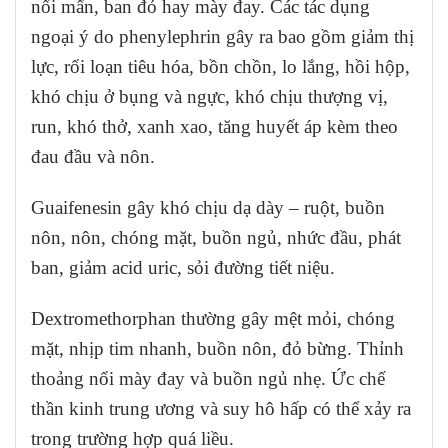
nổi mẩn, ban đỏ hay mày đay. Các tác dụng
ngoại ý do phenylephrin gây ra bao gồm giảm thị
lực, rối loạn tiêu hóa, bồn chồn, lo lắng, hồi hộp,
khó chịu ở bụng và ngực, khó chịu thượng vị,
run, khó thở, xanh xao, tăng huyết áp kèm theo
đau đầu và nôn.
Guaifenesin gây khó chịu dạ dày – ruột, buồn
nôn, nôn, chóng mặt, buồn ngủ, nhức đầu, phát
ban, giảm acid uric, sỏi đường tiết niệu.
Dextromethorphan thường gây mệt mỏi, chóng
mặt, nhịp tim nhanh, buồn nôn, đỏ bừng. Thỉnh
thoảng nổi mày đay và buồn ngủ nhẹ. Ức chế
thần kinh trung ương và suy hô hấp có thể xảy ra
trong trường hợp quá liều.