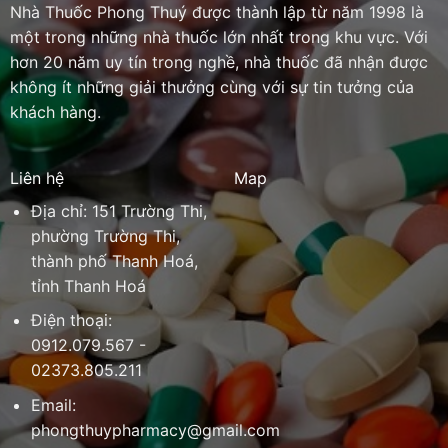
Nhà Thuốc Phong Thuý được thành lập từ năm 1998 là
một trong những nhà thuốc lớn nhất trong khu vực. Với
hơn 20 năm uy tín trong nghề, nhà thuốc đã nhận được
không ít những giải thưởng cùng với sự tin tưởng của
khách hàng.
Liên hệ
Map
Địa chỉ: 151 Trường Thi,
phường Trường Thi,
thành phố Thanh Hoá,
tỉnh Thanh Hoá
Điện thoại:
0912.079.567 -
02373.805.211
Email:
phongthuypharmacy@gmail.com