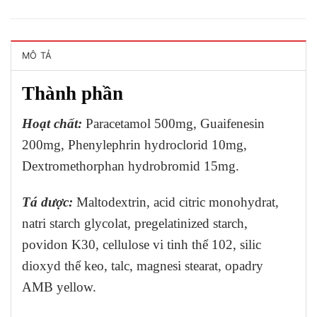
MÔ TẢ
Thành phần
Hoạt chất:
Paracetamol 500mg, Guaifenesin
200mg, Phenylephrin hydroclorid 10mg,
Dextromethorphan hydrobromid 15mg.
Tá dược:
Maltodextrin, acid citric monohydrat,
natri starch glycolat, pregelatinized starch,
povidon K30, cellulose vi tinh thể 102, silic
dioxyd thể keo, talc, magnesi stearat, opadry
AMB yellow.