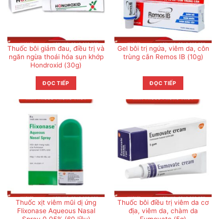
Thuốc bôi giảm đau, điều trị và
Gel bôi trị ngứa, viêm da, côn
ngăn ngừa thoái hóa sụn khớp
trùng cắn Remos IB (10g)
Hondroxid (30g)
ĐỌC TIẾP
ĐỌC TIẾP
Thuốc xịt viêm mũi dị ứng
Thuốc bôi điều trị viêm da cơ
Flixonase Aqueous Nasal
địa, viêm da, chàm da
Spray 0.05% (60 liều)
Eumovate (5g)