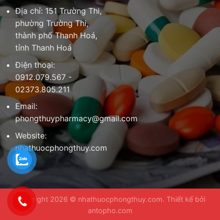
Địa chỉ: 151 Trường Thi,
phường Trường Thi,
thành phố Thanh Hoá,
tỉnh Thanh Hoá
Điện thoại:
0912.079.567 -
02373.805.211
Email:
phongthuypharmacy@gmail.com
Website:
nhathuocphongthuy.com
Copyright 2026 ©
nhathuocphongthuy.com
. Thiết kế bởi
antopho.com