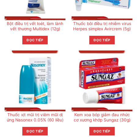
Bột điều trị vết loét, làm lành
Thuốc bôi điều trị nhiễm virus
vết thương Multidex (12g)
Herpes simplex Avircrem (5g)
ĐỌC TIẾP
ĐỌC TIẾP
Thuốc xịt mũi trị viêm mũi dị
Kem xoa bóp giảm đau nhức
ứng Nasonex 0.05% (60 liều)
cơ xương khớp Sungaz (30g)
ĐỌC TIẾP
ĐỌC TIẾP