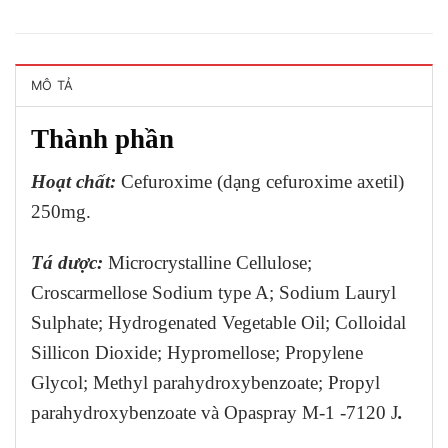
MÔ TẢ
Thành phần
Hoạt chất:
Cefuroxime (dạng cefuroxime axetil)
250mg.
Tá dược:
Microcrystalline Cellulose;
Croscarmellose Sodium type A; Sodium Lauryl
Sulphate; Hydrogenated Vegetable Oil; Colloidal
Sillicon Dioxide; Hypromellose; Propylene
Glycol; Methyl parahydroxybenzoate; Propyl
parahydroxybenzoate và Opaspray M-1 -7120 J
.