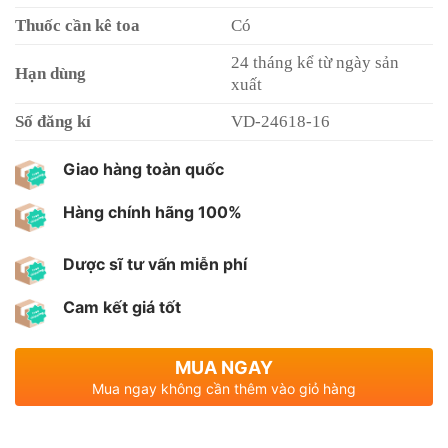
Thuốc cần kê toa
Có
24 tháng kể từ ngày sản
Hạn dùng
xuất
Số đăng kí
VD-24618-16
Giao hàng toàn quốc
Hàng chính hãng 100%
Dược sĩ tư vấn miễn phí
Cam kết giá tốt
MUA NGAY
Mua ngay không cần thêm vào giỏ hàng