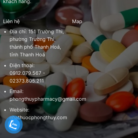
khách hàng.
Liên hệ
Map
Địa chỉ: 151 Trường Thi,
phường Trường Thi,
thành phố Thanh Hoá,
tỉnh Thanh Hoá
Điện thoại:
0912.079.567 -
02373.805.211
Email:
phongthuypharmacy@gmail.com
Website:
nhathuocphongthuy.com