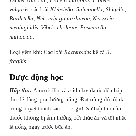
Escherichia coli, Proteus mirabilis, Proteus
vulgaris,
các loài
Klebsiella, Salmonella, Shigella,
Bordetella, Neisseria gonorrhoeae, Neisseria
meningitidis, Vibrio cholerae, Pasteurella
multocida.
Loại yếm khí: Các loài
Bacteroides
kể cả
B.
fragilis.
Dược động học
Hấp thu:
Amoxicilin và acid clavulanic đều hấp
thu dễ dàng qua đường uống. Đạt nồng độ tối đa
trong huyết thanh sau 1 – 2 giờ. Sự hấp thu của
thuốc không bị ảnh hưởng bởi thức ăn và tốt nhất
là uống ngay trước
bữa ăn.