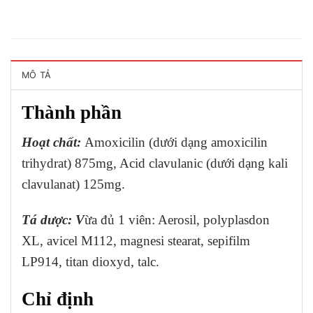
MÔ TẢ
Thành phần
Hoạt chất:
Amoxicilin (dưới dạng amoxicilin
trihydrat) 875mg, Acid clavulanic (dưới dạng kali
clavulanat) 125mg.
Tá dược: V
ừa đủ 1 viên: Aerosil, polyplasdon
XL, avicel M112, magnesi stearat, sepifilm
LP914, titan dioxyd, talc.
Chỉ định