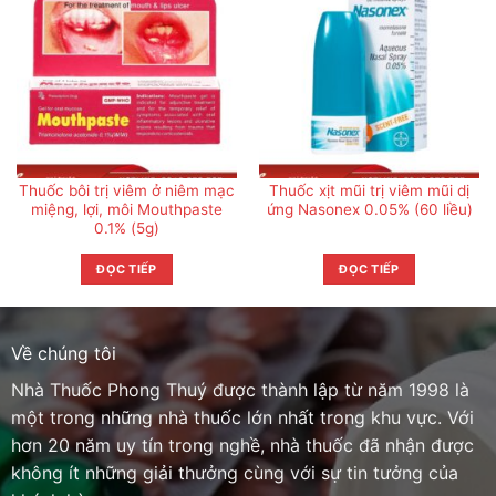
Thuốc bôi trị viêm ở niêm mạc
Thuốc xịt mũi trị viêm mũi dị
miệng, lợi, môi Mouthpaste
ứng Nasonex 0.05% (60 liều)
0.1% (5g)
ĐỌC TIẾP
ĐỌC TIẾP
Về chúng tôi
Nhà Thuốc Phong Thuý được thành lập từ năm 1998 là
một trong những nhà thuốc lớn nhất trong khu vực. Với
hơn 20 năm uy tín trong nghề, nhà thuốc đã nhận được
không ít những giải thưởng cùng với sự tin tưởng của