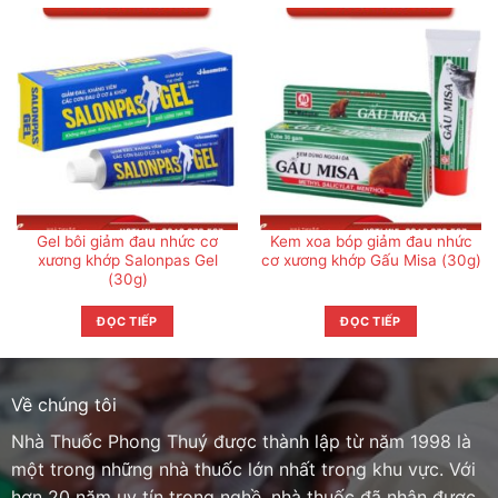
Gel bôi giảm đau nhức cơ
Kem xoa bóp giảm đau nhức
xương khớp Salonpas Gel
cơ xương khớp Gấu Misa (30g)
(30g)
ĐỌC TIẾP
ĐỌC TIẾP
Về chúng tôi
Nhà Thuốc Phong Thuý được thành lập từ năm 1998 là
một trong những nhà thuốc lớn nhất trong khu vực. Với
hơn 20 năm uy tín trong nghề, nhà thuốc đã nhận được