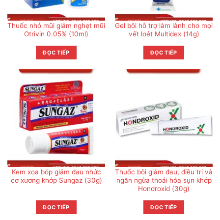
Thuốc nhỏ mũi giảm nghẹt mũi
Gel bôi hỗ trợ làm lành cho mọi
Otrivin 0.05% (10ml)
vết loét Multidex (14g)
ĐỌC TIẾP
ĐỌC TIẾP
Kem xoa bóp giảm đau nhức
Thuốc bôi giảm đau, điều trị và
cơ xương khớp Sungaz (30g)
ngăn ngừa thoái hóa sụn khớp
Hondroxid (30g)
ĐỌC TIẾP
ĐỌC TIẾP