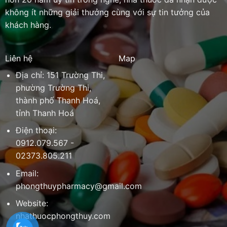
không ít những giải thưởng cùng với sự tin tưởng của
khách hàng.
Liên hệ
Map
Địa chỉ: 151 Trường Thi,
phường Trường Thi,
thành phố Thanh Hoá,
tỉnh Thanh Hoá
Điện thoại:
0912.079.567 -
02373.805.211
Email:
phongthuypharmacy@gmail.com
Website:
nhathuocphongthuy.com