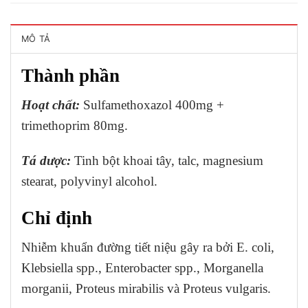
MÔ TẢ
Thành phần
Hoạt chất:
Sulfamethoxazol 400mg +
trimethoprim 80mg.
Tá dược:
Tinh bột khoai tây, talc, magnesium
stearat, polyvinyl alcohol.
Chỉ định
Nhiễm khuẩn đường tiết niệu gây ra bởi E. coli,
Klebsiella spp., Enterobacter spp., Morganella
morganii, Proteus mirabilis và Proteus vulgaris.