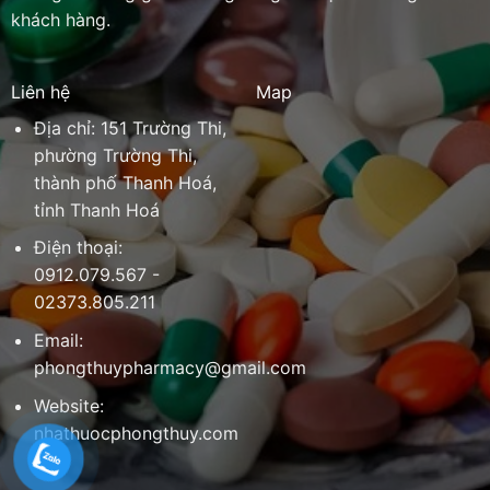
khách hàng.
Liên hệ
Map
Địa chỉ: 151 Trường Thi,
phường Trường Thi,
thành phố Thanh Hoá,
tỉnh Thanh Hoá
Điện thoại:
0912.079.567 -
02373.805.211
Email:
phongthuypharmacy@gmail.com
Website:
nhathuocphongthuy.com