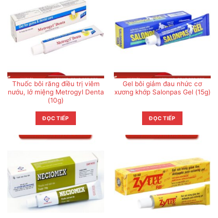
Thuốc bôi răng điều trị viêm
Gel bôi giảm đau nhức cơ
nướu, lở miệng Metrogyl Denta
xương khớp Salonpas Gel (15g)
(10g)
ĐỌC TIẾP
ĐỌC TIẾP