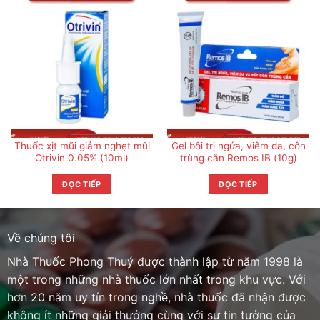
Thuốc xịt mũi giảm nghẹt mũi
Gel bôi trị ngứa, viêm da, côn
Otrivin 0.05% (10ml)
trùng cắn Remos IB (10g)
ĐỌC TIẾP
ĐỌC TIẾP
Về chúng tôi
Nhà Thuốc Phong Thuý được thành lập từ năm 1998 là
một trong những nhà thuốc lớn nhất trong khu vực. Với
hơn 20 năm uy tín trong nghề, nhà thuốc đã nhận được
không ít những giải thưởng cùng với sự tin tưởng của