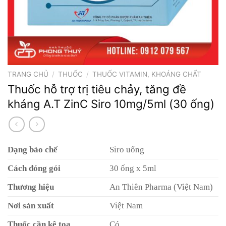
TRANG CHỦ
/
THUỐC
/
THUỐC VITAMIN, KHOÁNG CHẤT
Thuốc hỗ trợ trị tiêu chảy, tăng đề
kháng A.T ZinC Siro 10mg/5ml (30 ống)
Dạng bào chế
Siro uống
Cách đóng gói
30 ống x 5ml
Thương hiệu
An Thiên Pharma (Việt Nam)
Nơi sản xuất
Việt Nam
Thuốc cần kê toa
Có