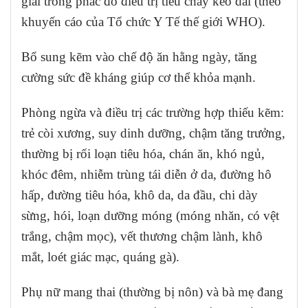
giải trong phác đồ điều trị tiêu chảy kéo dài (theo
khuyến cáo của Tổ chức Y Tế thế giới WHO).
Bổ sung kẽm vào chế độ ăn hằng ngày, tăng
cường sức đề kháng giúp cơ thể khỏa mạnh.
Phòng ngừa và điều trị các trường hợp thiếu kẽm:
trẻ còi xương, suy dinh dưỡng, chậm tăng trưởng,
thường bị rối loạn tiêu hóa, chán ăn, khó ngủ,
khóc đêm, nhiễm trùng tái diễn ở da, đường hô
hấp, đường tiêu hóa, khô da, da đầu, chi dày
sừng, hói, loạn dưỡng móng (móng nhăn, có vệt
trắng, chậm mọc), vết thương chậm lành, khô
mắt, loét giác mạc, quáng gà).
Phụ nữ mang thai (thường bị nôn) và bà mẹ đang