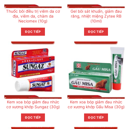
Thuốc bôi điều trị viêm da cơ
Gel bôi sát khuẩn, giảm đau
địa, viêm da, chàm da
răng, nhiệt miệng Zytee RB
Neciomex (10g)
(10ml)
ĐỌC TIẾP
ĐỌC TIẾP
Kem xoa bóp giảm đau nhức
Kem xoa bóp giảm đau nhức
cơ xương khớp Sungaz (30g)
cơ xương khớp Gấu Misa (30g)
ĐỌC TIẾP
ĐỌC TIẾP