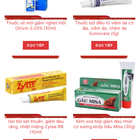
Thuốc xịt mũi giảm nghẹt mũi
Thuốc bôi điều trị viêm da cơ
Otrivin 0.05% (10ml)
địa, viêm da, chàm da
Eumovate (5g)
ĐỌC TIẾP
ĐỌC TIẾP
Gel bôi sát khuẩn, giảm đau
Kem xoa bóp giảm đau nhức
răng, nhiệt miệng Zytee RB
cơ xương khớp Gấu Misa (30g)
(10ml)