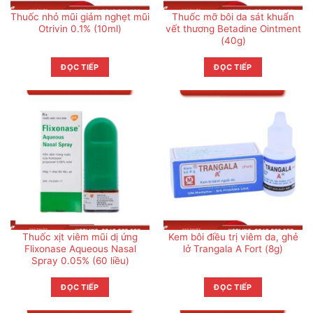
Thuốc nhỏ mũi giảm nghẹt mũi
Thuốc mỡ bôi da sát khuẩn
Otrivin 0.1% (10ml)
vết thương Betadine Ointment
(40g)
ĐỌC TIẾP
ĐỌC TIẾP
Thuốc xịt viêm mũi dị ứng
Kem bôi điều trị viêm da, ghẻ
Flixonase Aqueous Nasal
lở Trangala A Fort (8g)
Spray 0.05% (60 liều)
ĐỌC TIẾP
ĐỌC TIẾP