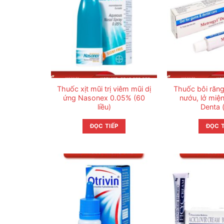
Thuốc xịt mũi trị viêm mũi dị
Thuốc bôi răng 
ứng Nasonex 0.05% (60
nướu, lở miệ
liều)
Denta 
ĐỌC TIẾP
ĐỌC T