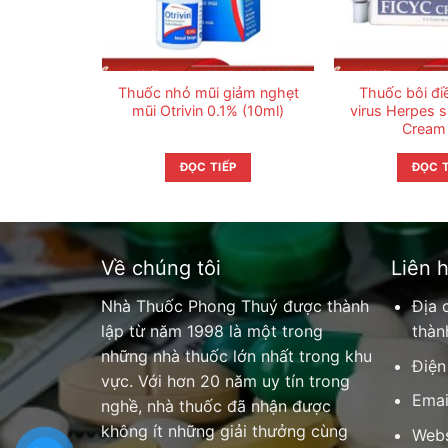
Thuốc nhỏ mũi giảm nghẹt
Thuốc bôi điề
mũi Otrivin 0.1% (10ml)
virus Herpes s
Cream 
ĐỌC TIẾP
ĐỌC T
Về chúng tôi
Liên 
Nhà Thuốc Phong Thuý được thành
Địa 
lập từ năm 1998 là một trong
thàn
những nhà thuốc lớn nhất trong khu
Điện
vực. Với hơn 20 năm uy tín trong
Emai
nghề, nhà thuốc đã nhận được
không ít những giải thưởng cùng
Webs