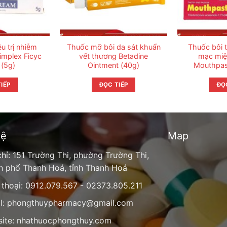
u trị nhiễm
Thuốc mỡ bôi da sát khuẩn
Thuốc bôi t
implex Ficyc
vết thương Betadine
mạc miện
(5g)
Ointment (40g)
Mouthpas
IẾP
ĐỌC TIẾP
ĐỌ
hệ
Map
chỉ: 151 Trường Thi, phường Trường Thi,
h phố Thanh Hoá, tỉnh Thanh Hoá
 thoại: 0912.079.567 - 02373.805.211
l:
phongthuypharmacy@gmail.com
ite:
nhathuocphongthuy.com