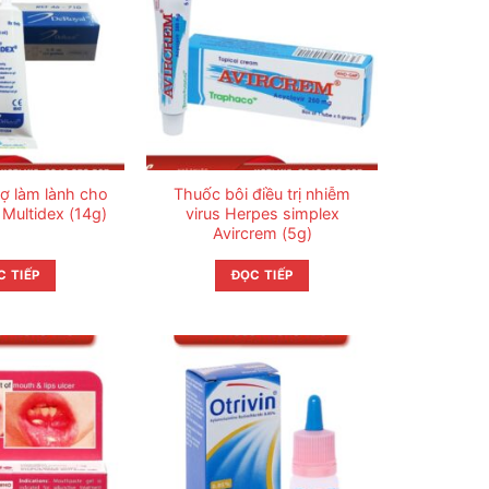
rợ làm lành cho
Thuốc bôi điều trị nhiễm
 Multidex (14g)
virus Herpes simplex
Avircrem (5g)
C TIẾP
ĐỌC TIẾP