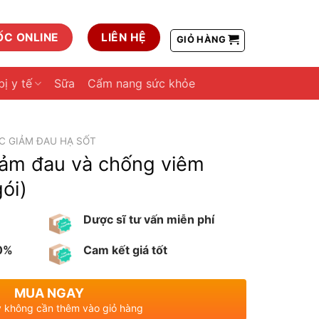
ỐC ONLINE
LIÊN HỆ
GIỎ HÀNG
bị y tế
Sữa
Cẩm nang sức khỏe
C GIẢM ĐAU HẠ SỐT
iảm đau và chống viêm
gói)
Dược sĩ tư vấn miễn phí
00%
Cam kết giá tốt
MUA NGAY
 không cần thêm vào giỏ hàng