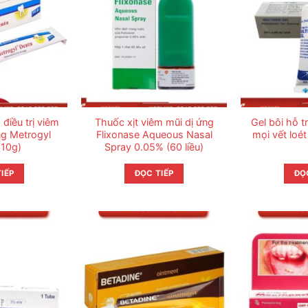
điều trị viêm
Thuốc xịt viêm mũi dị ứng
Gel bôi hỗ t
ng Metrogyl
Flixonase Aqueous Nasal
mọi vết loét
(10g)
Spray 0.05% (60 liều)
IẾP
ĐỌC TIẾP
ĐỌ