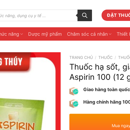
ĐẶT THU
hức năng
Dược mỹ phẩm
Chăm sóc cá nhân
Thiết 
TRANG CHỦ
/
THUỐC
/
THUỐ
Thuốc hạ sốt, g
Aspirin 100 (12 
Giao hàng toàn quốc
Hàng chính hãng 1
Mua ngay