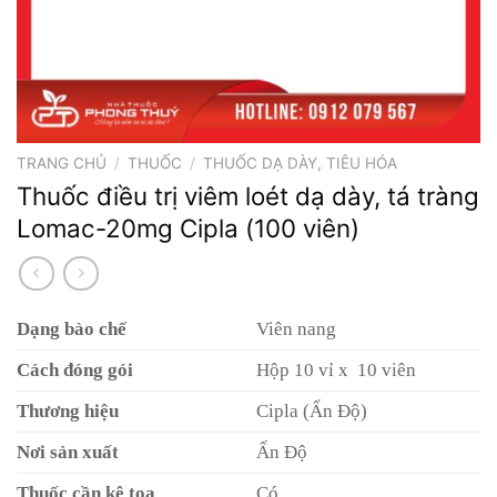
TRANG CHỦ
/
THUỐC
/
THUỐC DẠ DÀY, TIÊU HÓA
Thuốc điều trị viêm loét dạ dày, tá tràng
Lomac-20mg Cipla (100 viên)
Dạng bào chế
Viên nang
Cách đóng gói
Hộp 10 vỉ x 10 viên
Thương hiệu
Cipla (Ấn Độ)
Nơi sản xuất
Ấn Độ
Thuốc cần kê toa
Có