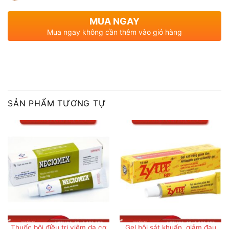
MUA NGAY
Mua ngay không cần thêm vào giỏ hàng
SẢN PHẨM TƯƠNG TỰ
Thuốc bôi điều trị viêm da cơ
Gel bôi sát khuẩn, giảm đau