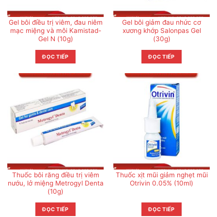
Gel bôi điều trị viêm, đau niêm
Gel bôi giảm đau nhức cơ
mạc miệng và môi Kamistad-
xương khớp Salonpas Gel
Gel N (10g)
(30g)
ĐỌC TIẾP
ĐỌC TIẾP
Thuốc bôi răng điều trị viêm
Thuốc xịt mũi giảm nghẹt mũi
nướu, lở miệng Metrogyl Denta
Otrivin 0.05% (10ml)
(10g)
ĐỌC TIẾP
ĐỌC TIẾP