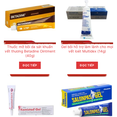
Thuốc mỡ bôi da sát khuẩn
Gel bôi hỗ trợ làm lành cho mọi
vết thương Betadine Ointment
vết loét Multidex (14g)
(40g)
ĐỌC TIẾP
ĐỌC TIẾP