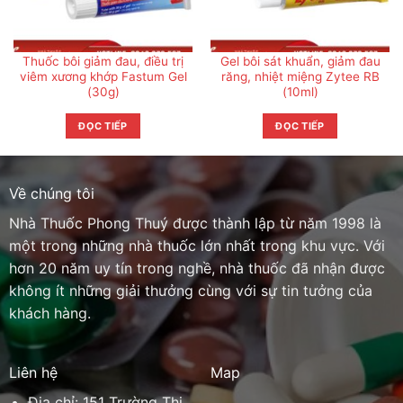
Thuốc bôi giảm đau, điều trị
Gel bôi sát khuẩn, giảm đau
viêm xương khớp Fastum Gel
răng, nhiệt miệng Zytee RB
(30g)
(10ml)
ĐỌC TIẾP
ĐỌC TIẾP
Về chúng tôi
Nhà Thuốc Phong Thuý được thành lập từ năm 1998 là
một trong những nhà thuốc lớn nhất trong khu vực. Với
hơn 20 năm uy tín trong nghề, nhà thuốc đã nhận được
không ít những giải thưởng cùng với sự tin tưởng của
khách hàng.
Liên hệ
Map
Địa chỉ: 151 Trường Thi,