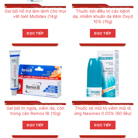
Gel bôi hỗ trợ làm lành cho mọi
Thuốc bôi điều trị các bệnh
vết loét Multidex (14g)
da, nhiễm khuẩn da Kẽm Oxyd
10% (15g)
ĐỌC TIẾP
ĐỌC TIẾP
Gel bôi trị ngứa, viêm da, côn
Thuốc xịt mũi trị viêm mũi dị
trùng cắn Remos IB (10g)
ứng Nasonex 0.05% (60 liều)
ĐỌC TIẾP
ĐỌC TIẾP