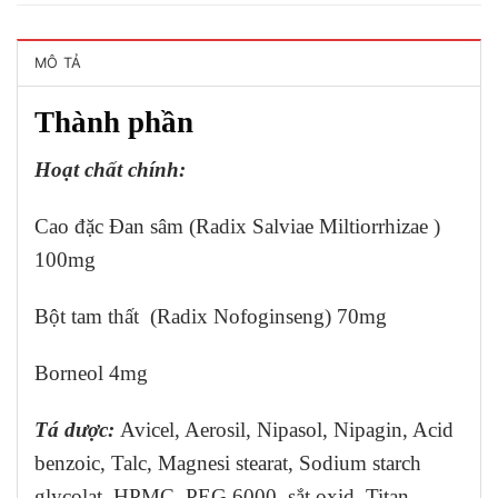
MÔ TẢ
Thành phần
Hoạt chất chính:
Cao đặc Đan sâm (Radix Salviae Miltiorrhizae )
100mg
Bột tam thất (Radix Nofoginseng) 70mg
Borneol 4mg
Tá dược:
Avicel, Aerosil, Nipasol, Nipagin, Acid
benzoic, Talc, Magnesi stearat, Sodium starch
glycolat, HPMC, PEG 6000, sắt oxid, Titan