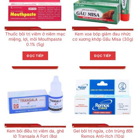
Thuốc bôi trị viêm ở niêm mạc
Kem xoa bóp giảm đau nhức
miệng, lợi, môi Mouthpaste
cơ xương khớp Gấu Misa (30g)
0.1% (5g)
ĐỌC TIẾP
ĐỌC TIẾP
Kem bôi điều trị viêm da, ghẻ
Gel bôi trị ngứa, côn trùng đốt
lở Trangala A Fort (8g)
Remos Anti-Itch (10g)