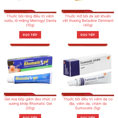
Thuốc bôi răng điều trị viêm
Thuốc mỡ bôi da sát khuẩn
nướu, lở miệng Metrogyl Denta
vết thương Betadine Ointment
(10g)
(40g)
ĐỌC TIẾP
ĐỌC TIẾP
Gel xoa bóp giảm đau nhức cơ
Thuốc bôi điều trị viêm da cơ
xương khớp Rhomatic Gel
địa, viêm da, chàm da
(20g)
Eumovate (5g)
ĐỌC TIẾP
ĐỌC TIẾP