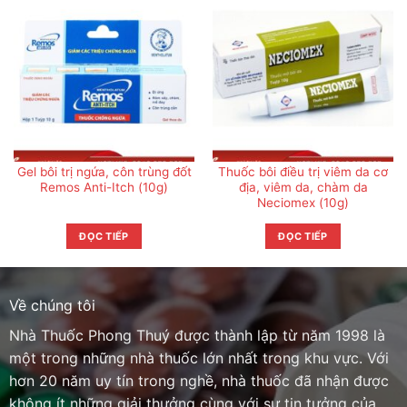
Gel bôi trị ngứa, côn trùng đốt
Thuốc bôi điều trị viêm da cơ
Remos Anti-Itch (10g)
địa, viêm da, chàm da
Neciomex (10g)
ĐỌC TIẾP
ĐỌC TIẾP
Về chúng tôi
Nhà Thuốc Phong Thuý được thành lập từ năm 1998 là
một trong những nhà thuốc lớn nhất trong khu vực. Với
hơn 20 năm uy tín trong nghề, nhà thuốc đã nhận được
không ít những giải thưởng cùng với sự tin tưởng của