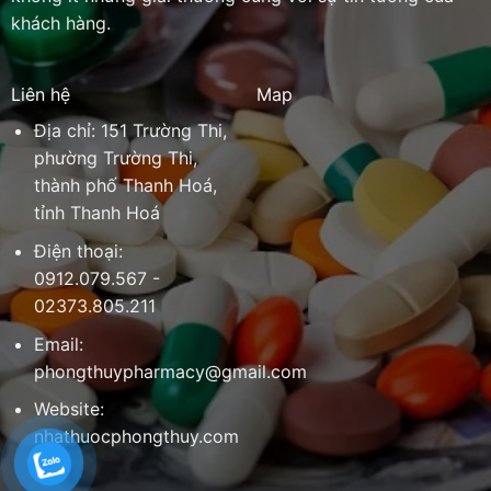
khách hàng.
Liên hệ
Map
Địa chỉ: 151 Trường Thi,
phường Trường Thi,
thành phố Thanh Hoá,
tỉnh Thanh Hoá
Điện thoại:
0912.079.567 -
02373.805.211
Email:
phongthuypharmacy@gmail.com
Website:
nhathuocphongthuy.com