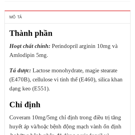
MÔ TẢ
Thành phần
Hoạt chất chính:
Perindopril arginin 10mg và
Amlodipin 5mg.
Tá dược:
Lactose monohydrate, magie stearate
(E470B), cellulose vi tinh thể (E460), silica khan
dạng keo (E551).
Chỉ định
Coveram 10mg/5mg chỉ định trong điều trị tăng
huyết áp và/hoặc bệnh động mạch vành ổn định