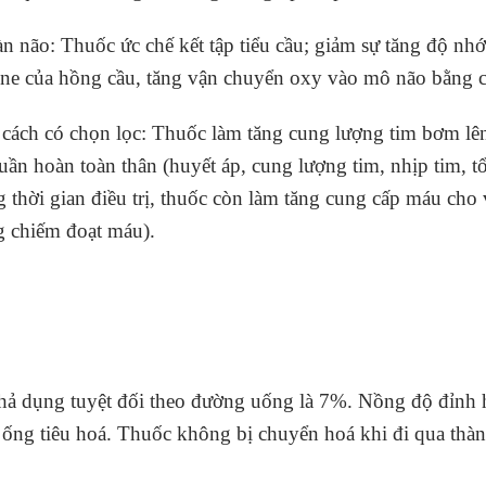
àn não: Thuốc ức chế kết tập tiểu cầu; giảm sự tăng độ nh
ine của hồng cầu, tăng vận chuyển oxy vào mô não bằng c
 cách có chọn lọc: Thuốc làm tăng cung lượng tim bơm l
ần hoàn toàn thân (huyết áp, cung lượng tim, nhịp tim, t
 thời gian điều trị, thuốc còn làm tăng cung cấp máu ch
ng chiếm đoạt máu).
hả dụng tuyệt đối theo đường uống là 7%. Nồng độ đỉnh h
a ống tiêu hoá. Thuốc không bị chuyển hoá khi đi qua thàn