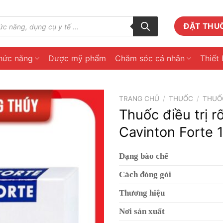
ĐẶT THU
hức năng
Dược mỹ phẩm
Chăm sóc cá nhân
Thiết 
TRANG CHỦ
/
THUỐC
/
THUỐ
Thuốc điều trị r
Cavinton Forte 
Dạng bào chế
Cách đóng gói
Thương hiệu
Nơi sản xuất