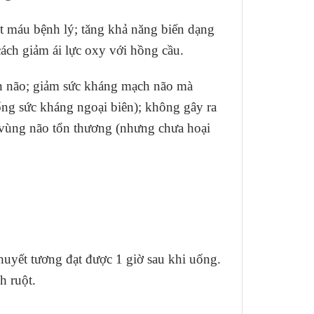
ớt máu bệnh lý; tăng khả năng biến dạng
ách giảm ái lực oxy với hồng cầu.
ên não; giảm sức kháng mạch não mà
ổng sức kháng ngoại biên); không gây ra
o vùng não tổn thương (nhưng chưa hoại
uyết tương đạt được 1 giờ sau khi uống.
h ruột.