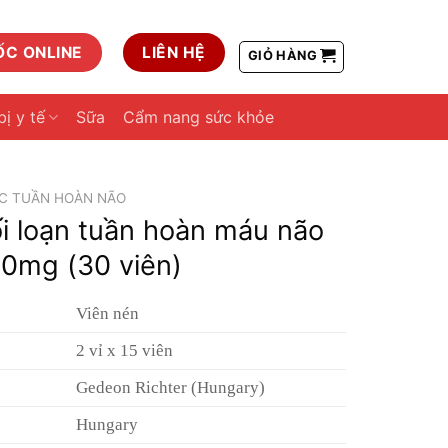
ỐC ONLINE
LIÊN HỆ
GIỎ HÀNG
bị y tế
Sữa
Cẩm nang sức khỏe
C TUẦN HOÀN NÃO
ối loạn tuần hoàn máu não
10mg (30 viên)
Viên nén
2 vỉ x 15 viên
Gedeon Richter (Hungary)
Hungary