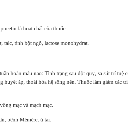
ocetin là hoạt chất của thuốc.
, talc, tinh bột ngô, lactose monohydrat.
n tuần hoàn máu não: Tình trạng sau đột quỵ, sa sút trí t
g huyết áp, thoái hóa hệ sống nền. Thuốc làm giảm các tri
a võng mạc và mạch mạc.
ận, bệnh Ménière, ù tai.