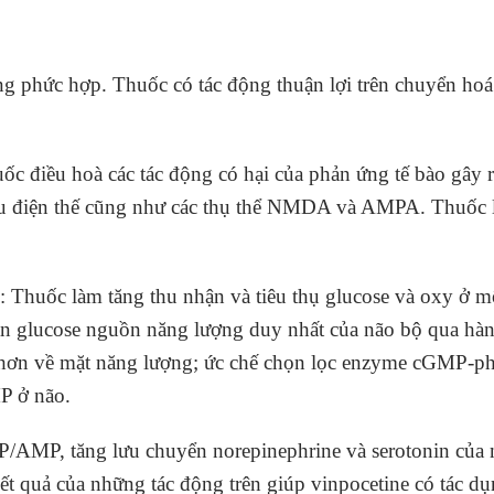
ộng phức hợp. Thuốc có tác động thuận lợi trên chuyển h
ốc điều hoà các tác động có hại của phản ứng tế bào gây r
u điện thế cũng như các thụ thể NMDA và AMPA. Thuốc là
: Thuốc làm tăng thu nhận và tiêu thụ glucose và oxy ở mô
vận glucose nguồn năng lượng duy nhất của não bộ qua hà
ợi hơn về mặt năng lượng; ức chế chọn lọc enzyme cGMP-p
P ở não.
P/AMP, tăng lưu chuyển norepinephrine và serotonin của n
ết quả của những tác động trên giúp vinpocetine có tác dụ