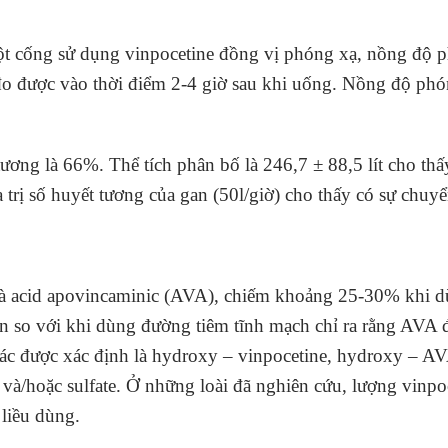
ột cống sử dụng vinpocetine đồng vị phóng xạ, nồng độ p
đo được vào thời điểm 2-4 giờ sau khi uống. Nồng độ ph
 tương là 66%. Thể tích phân bố là 246,7 ± 88,5 lít cho thấ
a trị số huyết tương của gan (50l/giờ) cho thấy có sự chuy
là acid apovincaminic (AVA), chiếm khoảng 25-30% khi dù
n so với khi dùng đường tiêm tĩnh mạch chỉ ra rằng AVA đ
hác được xác định là hydroxy – vinpocetine, hydroxy – AV
à/hoặc sulfate. Ở những loài đã nghiên cứu, lượng vinpoce
liều dùng.