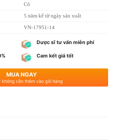
Có
5 năm kể từ ngày sản xuất
VN-17951-14
Dược sĩ tư vấn miễn phí
00%
Cam kết giá tốt
MUA NGAY
 không cần thêm vào giỏ hàng