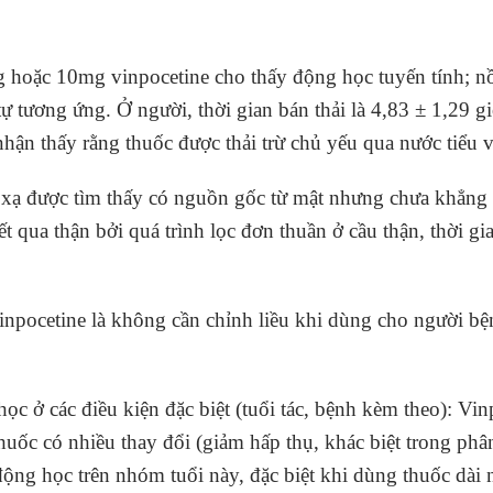
g hoặc 10mg vinpocetine cho thấy động học tuyến tính; nồ
ự tương ứng. Ở người, thời gian bán thải là 4,83 ± 1,29 g
nhận thấy rằng thuốc được thải trừ chủ yếu qua nước tiểu v
 xạ được tìm thấy có nguồn gốc từ mật nhưng chưa khẳng đ
ết qua thận bởi quá trình lọc đơn thuần ở cầu thận, thời g
vinpocetine là không cần chỉnh liều khi dùng cho người bệ
ọc ở các điều kiện đặc biệt (tuổi tác, bệnh kèm theo): V
huốc có nhiều thay đổi (giảm hấp thụ, khác biệt trong phân
động học trên nhóm tuổi này, đặc biệt khi dùng thuốc dài 