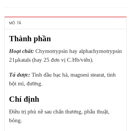
MÔ TẢ
Thành phần
Hoạt chất:
Chymotrypsin hay alphachymotrypsin
21µkatals (hay 25 đơn vị C.Hb/viên).
Tá dược:
Tinh dầu bạc hà, magnesi stearat, tinh
bột mì, đường.
Chỉ định
Điều trị phù nề sau chấn thương, phẫu thuật,
bỏng.