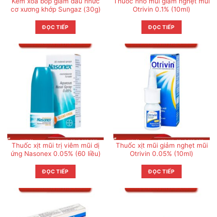
Kem xoa bóp giảm đau nhức
Thuốc nhỏ mũi giảm nghẹt mũi
cơ xương khớp Sungaz (30g)
Otrivin 0.1% (10ml)
ĐỌC TIẾP
ĐỌC TIẾP
Thuốc xịt mũi trị viêm mũi dị
Thuốc xịt mũi giảm nghẹt mũi
ứng Nasonex 0.05% (60 liều)
Otrivin 0.05% (10ml)
ĐỌC TIẾP
ĐỌC TIẾP