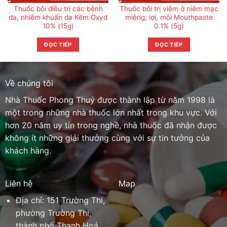
Thuốc bôi điều trị các bệnh
Thuốc bôi trị viêm ở niêm mạc
da, nhiễm khuẩn da Kẽm Oxyd
miệng, lợi, môi Mouthpaste
10% (15g)
0.1% (5g)
ĐỌC TIẾP
ĐỌC TIẾP
Về chúng tôi
Nhà Thuốc Phong Thuý được thành lập từ năm 1998 là
một trong những nhà thuốc lớn nhất trong khu vực. Với
hơn 20 năm uy tín trong nghề, nhà thuốc đã nhận được
không ít những giải thưởng cùng với sự tin tưởng của
khách hàng.
Liên hệ
Map
Địa chỉ: 151 Trường Thi,
phường Trường Thi,
thành phố Thanh Hoá,