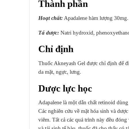
Thành phần
Hoạt
chất:
Apadalene hàm lượng 30mg.
Tá dược:
Natri hydroxid, phenoxyethano
Chỉ định
Thuốc Akneyash Gel được chỉ định để đi
da mặt, ngực, lưng.
Dược lực học
Adapalene là một dẫn chất retinoid dùng
Các nghiên cứu về mặt hóa sinh và dược 
viêm. Tất cả các quá trình này đều đóng 
và tái sinh tế bào, thuốc đã cho thấy có t