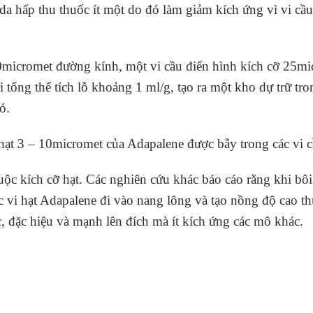
 da hấp thu thuốc ít một do đó làm giảm kích ứng vì vi cầ
300micromet đường kính, một vi cầu điển hình kích cỡ 25m
ới tổng thể tích lỗ khoảng 1 ml/g, tạo ra một kho dự trữ t
ó.
 hạt 3 – 10micromet của Adapalene được bẫy trong các vi
ộc kích cỡ hạt. Các nghiên cứu khác báo cáo rằng khi bôi 
c vi hạt Adapalene đi vào nang lông và tạo nồng độ cao t
c, đặc hiệu và mạnh lên đích mà ít kích ứng các mô khác.