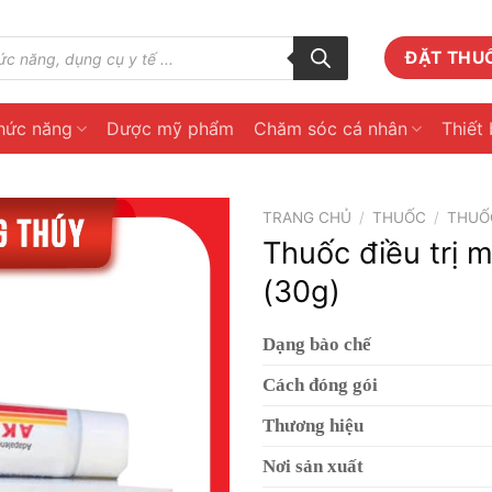
ĐẶT THU
hức năng
Dược mỹ phẩm
Chăm sóc cá nhân
Thiết 
TRANG CHỦ
/
THUỐC
/
THUỐC
Thuốc điều trị 
(30g)
Dạng bào chế
Cách đóng gói
Thương hiệu
Nơi sản xuất