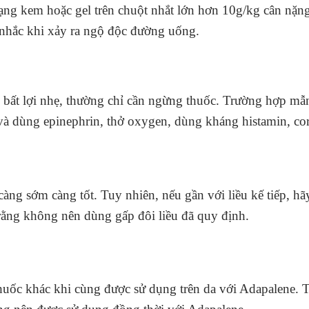
ng kem hoặc gel trên chuột nhắt lớn hơn 10g/kg cân nặng
 nhắc khi xảy ra ngộ độc đường uống.
bất lợi nhẹ, thường chỉ cần ngừng thuốc. Trường hợp mẫ
í và dùng epinephrin, thở oxygen, dùng kháng histamin, co
àng sớm càng tốt. Tuy nhiên, nếu gần với liều kế tiếp, hã
rằng không nên dùng gấp đôi liều đã quy định.
thuốc khác khi cùng được sử dụng trên da với Adapalene. T