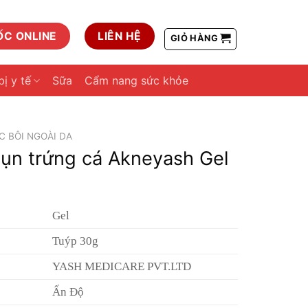
ỐC ONLINE
LIÊN HỆ
GIỎ HÀNG
bị y tế
Sữa
Cẩm nang sức khỏe
 BÔI NGOÀI DA
mụn trứng cá Akneyash Gel
Gel
Tuýp 30g
YASH MEDICARE PVT.LTD
Ấn Độ