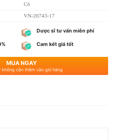
Có
VN-20743-17
Dược sĩ tư vấn miễn phí
00%
Cam kết giá tốt
MUA NGAY
 không cần thêm vào giỏ hàng