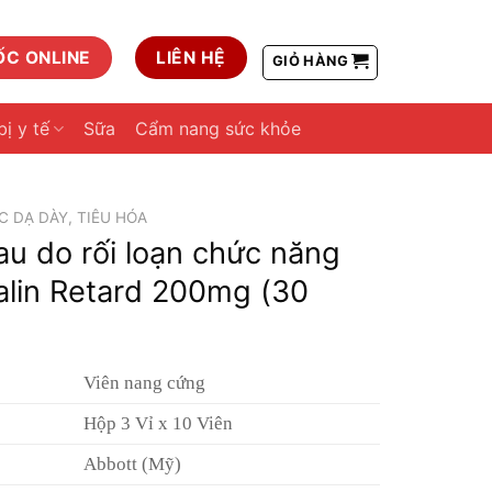
ỐC ONLINE
LIÊN HỆ
GIỎ HÀNG
bị y tế
Sữa
Cẩm nang sức khỏe
 DẠ DÀY, TIÊU HÓA
au do rối loạn chức năng
alin Retard 200mg (30
Viên nang cứng
Hộp 3 Vỉ x 10 Viên
Abbott (Mỹ)