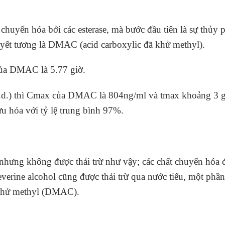
huyển hóa bởi các esterase, mà bước đầu tiên là sự thủy p
uyết tương là DMAC (acid carboxylic đã khử methyl).
 của DMAC là 5.77 giờ.
i.d.) thì Cmax của DMAC là 804ng/ml và tmax khoảng 3 g
ưu hóa với tỷ lệ trung bình 97%.
hưng không được thải trừ như vậy; các chất chuyển hóa đ
beverine alcohol cũng được thải trừ qua nước tiểu, một ph
 khử methyl (DMAC).