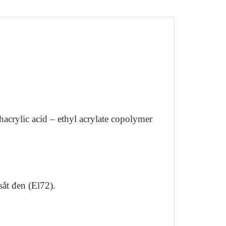
hacrylic acid – ethyl acrylate copolymer
ắt đen (El72).