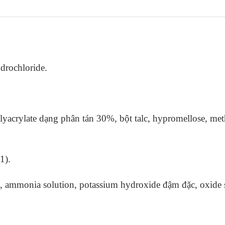
rochloride.
olyacrylate dạng phân tán 30%, bột talc, hypromellose, met
1).
l, ammonia solution, potassium hydroxide đậm đặc, oxide s