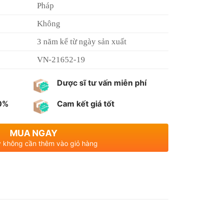
Pháp
Không
3 năm kể từ ngày sản xuất
VN-21652-19
Dược sĩ tư vấn miễn phí
00%
Cam kết giá tốt
MUA NGAY
 không cần thêm vào giỏ hàng