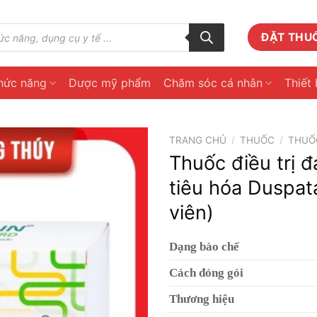
ĐẶT THU
hức năng
Dược mỹ phẩm
Chăm sóc cá nhân
Thiết 
TRANG CHỦ
/
THUỐC
/
THUỐC
Thuốc điều trị đ
tiêu hóa Duspat
viên)
Dạng bào chế
Cách đóng gói
Thương hiệu