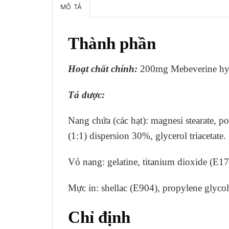
MÔ TẢ
Thành phần
Hoạt chất chính:
200mg Mebeverine hyd
Tá dược:
Nang chứa (các hạt): magnesi stearate, p
(1:1) dispersion 30%, glycerol triacetate.
Vỏ nang: gelatine, titanium dioxide (E17
Mực in: shellac (E904), propylene glyco
Chỉ định