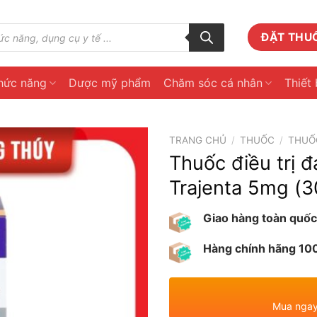
ĐẶT THU
hức năng
Dược mỹ phẩm
Chăm sóc cá nhân
Thiết 
TRANG CHỦ
/
THUỐC
/
THUỐ
Thuốc điều trị đ
Trajenta 5mg (3
Giao hàng toàn quốc
Hàng chính hãng 1
Mua ngay