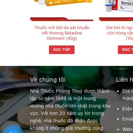
Thuốc mỡ bôi da sát khuẩn
Gel bôi trị ng
vết thương Betadine
côn trùng cắ
Ointment (40g)
(10
ĐỌC TIẾP
ĐỌC T
Về chúng tôi
Liên 
Nhà Thuốc Phong Thuý được thành
Địa 
lập từ năm 1998 là một trong
thàn
những nhà thuốc lớn nhất trong khu
Điện
vực. Với hơn 20 năm uy tín trong
Emai
nghề, nhà thuốc đã nhận được
không ít những giải thưởng cùng
Webs