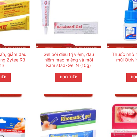
uẩn, giảm đau
Gel bôi điều trị viêm, đau
Thuốc nhỏ 
ệng Zytee RB
niêm mạc miệng và môi
mũi Otrivi
l)
Kamistad-Gel N (10g)
IẾP
ĐỌC TIẾP
ĐỌ