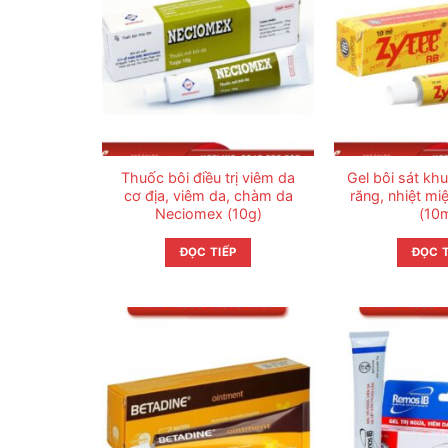
Thuốc bôi điều trị viêm da
Gel bôi sát kh
cơ địa, viêm da, chàm da
răng, nhiệt mi
Neciomex (10g)
(10m
ĐỌC TIẾP
ĐỌC T