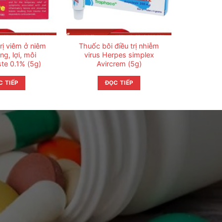
rị viêm ở niêm
Thuốc bôi điều trị nhiễm
g, lợi, môi
virus Herpes simplex
te 0.1% (5g)
Avircrem (5g)
C TIẾP
ĐỌC TIẾP