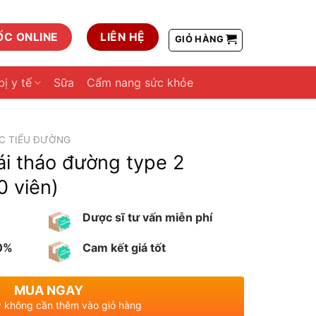
ỐC ONLINE
LIÊN HỆ
GIỎ HÀNG
bị y tế
Sữa
Cẩm nang sức khỏe
C TIỂU ĐƯỜNG
ái tháo đường type 2
0 viên)
Dược sĩ tư vấn miễn phí
00%
Cam kết giá tốt
MUA NGAY
 không cần thêm vào giỏ hàng