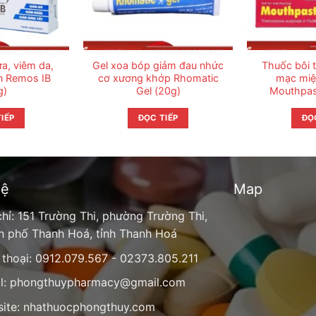
ứa, viêm da,
Gel xoa bóp giảm đau nhức
Thuốc bôi t
n Remos IB
cơ xương khớp Rhomatic
mạc miện
g)
Gel (20g)
Mouthpas
IẾP
ĐỌC TIẾP
ĐỌ
hệ
Map
chỉ: 151 Trường Thi, phường Trường Thi,
h phố Thanh Hoá, tỉnh Thanh Hoá
 thoại: 0912.079.567 - 02373.805.211
l:
phongthuypharmacy@gmail.com
ite:
nhathuocphongthuy.com