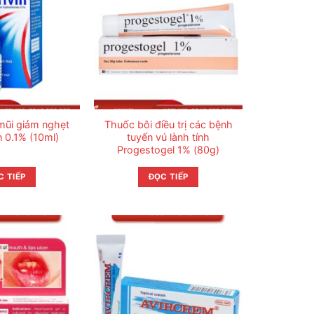
mũi giảm nghẹt
Thuốc bôi điều trị các bệnh
n 0.1% (10ml)
tuyến vú lành tính
Progestogel 1% (80g)
C TIẾP
ĐỌC TIẾP