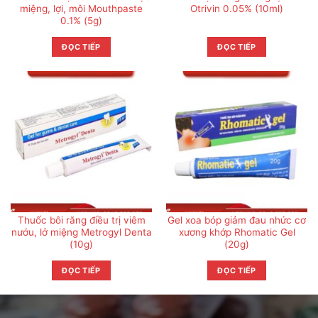
miệng, lợi, môi Mouthpaste
Otrivin 0.05% (10ml)
0.1% (5g)
ĐỌC TIẾP
ĐỌC TIẾP
Thuốc bôi răng điều trị viêm
Gel xoa bóp giảm đau nhức cơ
nướu, lở miệng Metrogyl Denta
xương khớp Rhomatic Gel
(10g)
(20g)
ĐỌC TIẾP
ĐỌC TIẾP