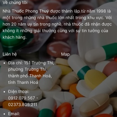
Về chúng tôi
Nhà Thuốc Phong Thuý được thành lập từ năm 1998 là
một trong những nhà thuốc lớn nhất trong khu vực. Với
hơn 20 năm uy tín trong nghề, nhà thuốc đã nhận được
không ít những giải thưởng cùng với sự tin tưởng của
khách hàng.
Liên hệ
Map
Địa chỉ: 151 Trường Thi,
phường Trường Thi,
thành phố Thanh Hoá,
tỉnh Thanh Hoá
Điện thoại:
0912.079.567 -
02373.805.211
Email: