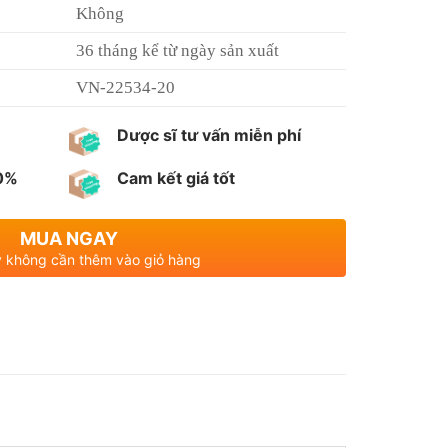
Không
36 tháng kể từ ngày sản xuất
VN-22534-20
Dược sĩ tư vấn miễn phí
00%
Cam kết giá tốt
MUA NGAY
 không cần thêm vào giỏ hàng