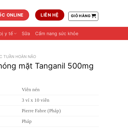
ỐC ONLINE
LIÊN HỆ
GIỎ HÀNG
bị y tế
Sữa
Cẩm nang sức khỏe
C TUẦN HOÀN NÃO
chóng mặt Tanganil 500mg
Viên nén
3 vỉ x 10 viên
Pierre Fabre (Pháp)
Pháp