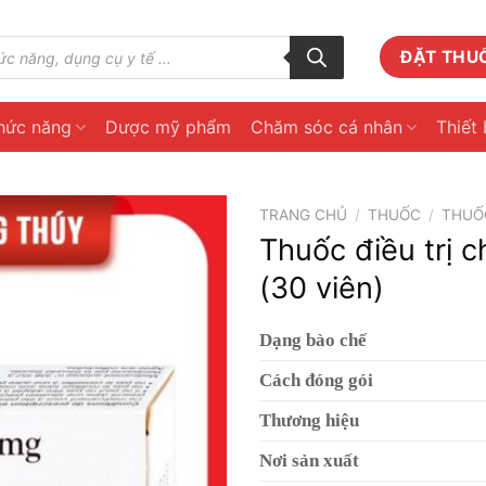
ĐẶT THU
hức năng
Dược mỹ phẩm
Chăm sóc cá nhân
Thiết 
TRANG CHỦ
/
THUỐC
/
THUỐ
Thuốc điều trị 
(30 viên)
Dạng bào chế
Cách đóng gói
Thương hiệu
Nơi sản xuất