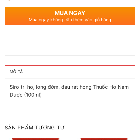
MUA NGAY
Mua ngay không cần thêm vào giỏ hàng
MÔ TẢ
Siro trị ho, long đờm, đau rát họng Thuốc Ho Nam
Dược (100ml)
SẢN PHẨM TƯƠNG TỰ