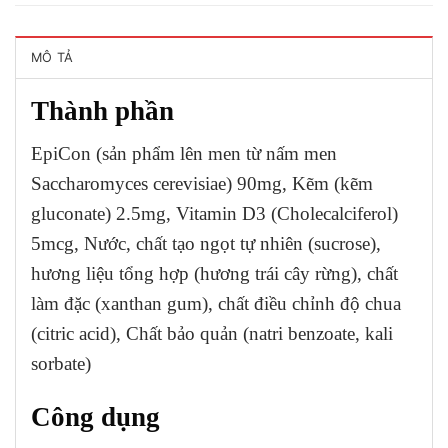
MÔ TẢ
Thành phần
EpiCon (sản phẩm lên men từ nấm men
Saccharomyces cerevisiae) 90mg, Kẽm (kẽm
gluconate) 2.5mg, Vitamin D3 (Cholecalciferol)
5mcg, Nước, chất tạo ngọt tự nhiên (sucrose),
hương liệu tổng hợp (hương trái cây rừng), chất
làm đặc (xanthan gum), chất điều chỉnh độ chua
(citric acid), Chất bảo quản (natri benzoate, kali
sorbate)
Công dụng