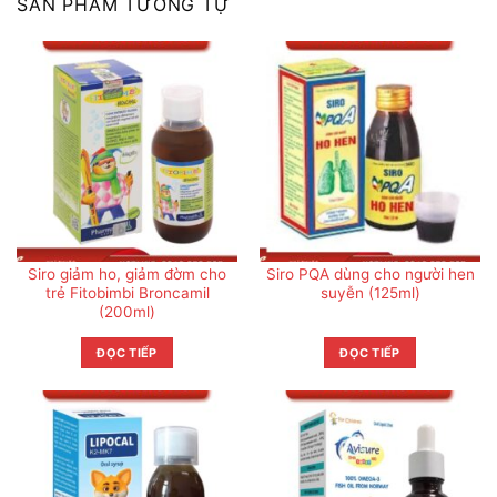
SẢN PHẨM TƯƠNG TỰ
Siro giảm ho, giảm đờm cho
Siro PQA dùng cho người hen
trẻ Fitobimbi Broncamil
suyễn (125ml)
(200ml)
ĐỌC TIẾP
ĐỌC TIẾP