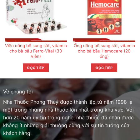
Viên uống bổ sung sắt, vitamin
Ống uống bổ sung sắt, vitamin
cho bà bầu Ferro-Vital (30
cho bà bầu Hemocare (20
viên)
ống)
ĐỌC TIẾP
ĐỌC TIẾP
Về chúng tôi
Nhà Thuốc Phong Thuý được thành lập từ năm 1998 là
một trong những nhà thuốc lớn nhất trong khu vực. Với
hơn 20 năm uy tín trong nghề, nhà thuốc đã nhận được
không ít những giải thưởng cùng với sự tin tưởng của
khách hàng.