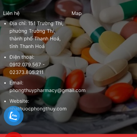
Liên hệ
Map
Địa chỉ: 151 Trường Thi,
phường Trường Thi,
thành phố Thanh Hoá,
tỉnh Thanh Hoá
Điện thoại:
0912.079.567 -
02373.805.211
Email:
phongthuypharmacy@gmail.com
Website:
nhathuocphongthuy.com