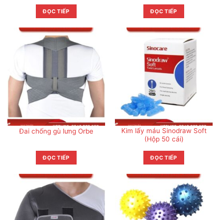
ĐỌC TIẾP
ĐỌC TIẾP
Kim lấy máu Sinodraw Soft
Đai chống gù lưng Orbe
(Hộp 50 cái)
ĐỌC TIẾP
ĐỌC TIẾP