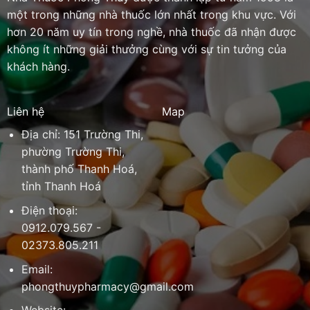
một trong những nhà thuốc lớn nhất trong khu vực. Với
hơn 20 năm uy tín trong nghề, nhà thuốc đã nhận được
không ít những giải thưởng cùng với sự tin tưởng của
khách hàng.
Liên hệ
Map
Địa chỉ: 151 Trường Thi,
phường Trường Thi,
thành phố Thanh Hoá,
tỉnh Thanh Hoá
Điện thoại:
0912.079.567 -
02373.805.211
Email:
phongthuypharmacy@gmail.com