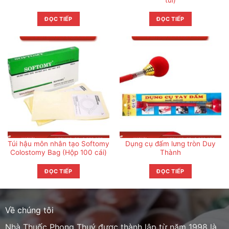
túi)
ĐỌC TIẾP
ĐỌC TIẾP
Túi hậu môn nhân tạo Softomy
Dụng cụ đấm lưng tròn Duy
Colostomy Bag (Hộp 100 cái)
Thành
ĐỌC TIẾP
ĐỌC TIẾP
Về chúng tôi
Nhà Thuốc Phong Thuý được thành lập từ năm 1998 là