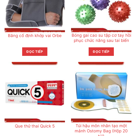
Bóng gai cao su tập cơ tay hồi
Băng cố định khớp vai Orbe
phục chức năng sau tai biến
ĐỌC TIẾP
ĐỌC TIẾP
Túi hậu môn nhân tạo một
Que thử thai Quick 5
mảnh Ostomy Bag (Hộp 20