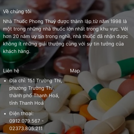
Về chúng tôi
Nhà Thuốc Phong Thuý được thành lập từ năm 1998 là
một trong những nhà thuốc lớn nhất trong khu vực. Với
hơn 20 năm uy tín trong nghề, nhà thuốc đã nhận được
không ít những giải thưởng cùng với sự tin tưởng của
khách hàng.
Liên hệ
Map
Địa chỉ: 151 Trường Thi,
phường Trường Thi,
thành phố Thanh Hoá,
tỉnh Thanh Hoá
Điện thoại:
0912.079.567 -
02373.805.211