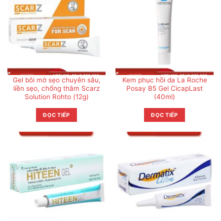
Gel bôi mờ sẹo chuyên sâu,
Kem phục hồi da La Roche
liền sẹo, chống thâm Scarz
Posay B5 Gel CicapLast
Solution Rohto (12g)
(40ml)
ĐỌC TIẾP
ĐỌC TIẾP