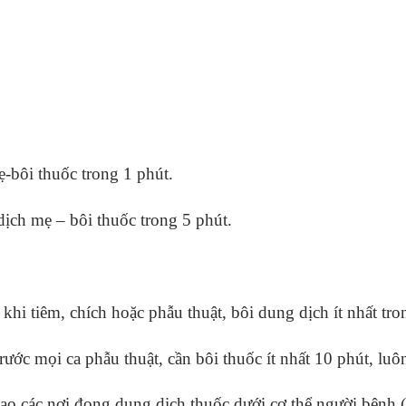
-bôi thuốc trong 1 phút.
ịch mẹ – bôi thuốc trong 5 phút.
 khi tiêm, chích hoặc phẫu thuật, bôi dung dịch ít nhất tro
rước mọi ca phẫu thuật, cần bôi thuốc ít nhất 10 phút, lu
 tạo các nơi đọng dung dịch thuốc dưới cơ thể người bệnh (