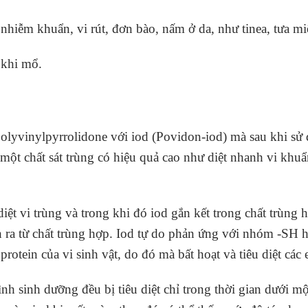
hiễm khuẩn, vi rút, đơn bào, nấm ở da, như tinea, tưa miệ
 khi mổ.
lyvinylpyrrolidone với iod (Povidon-iod) mà sau khi sử dụ
à một chất sát trùng có hiệu quả cao như diệt nhanh vi kh
iệt vi trùng và trong khi đó iod gắn kết trong chất trùng 
ch ra từ chất trùng hợp. Iod tự do phản ứng với nhóm -SH
rotein của vi sinh vật, do đó mà bất hoạt và tiêu diệt các
nh sinh dưỡng đều bị tiêu diệt chỉ trong thời gian dưới một 