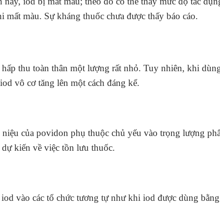
nh này, iod bị mất màu; theo đó có thể thấy mức độ tác d
khi mất màu. Sự kháng thuốc chưa được thấy báo cáo.
hấp thu toàn thân một lượng rất nhỏ. Tuy nhiên, khi dùn
iod vô cơ tăng lên một cách đáng kể.
ng niệu của povidon phụ thuộc chủ yếu vào trọng lượng phâ
dự kiến về việc tồn lưu thuốc.
 iod vào các tổ chức tương tự như khi iod được dùng bằn