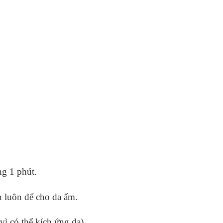
ng 1 phút.
ôn luôn để cho da ẩm.
vì có thể kích ứng da).