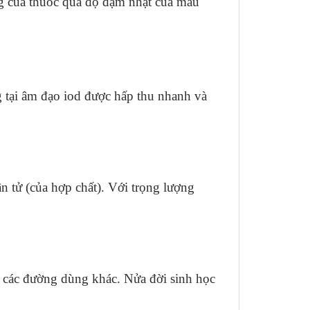
ụng của thuốc qua độ đậm nhạt của màu
g tại âm đạo iod được hấp thu nhanh và
n tử (của hợp chất). Với trọng lượng
g các đường dùng khác. Nửa đời sinh học