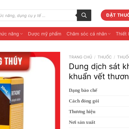
ĐẶT THU
hức năng
Dược mỹ phẩm
Chăm sóc cá nhân
Thiết 
TRANG CHỦ
/
THUỐC
/
THUỐC
Dung dịch sát 
khuẩn vết thươn
Dạng bào chế
Cách đóng gói
Thương hiệu
Nơi sản xuất