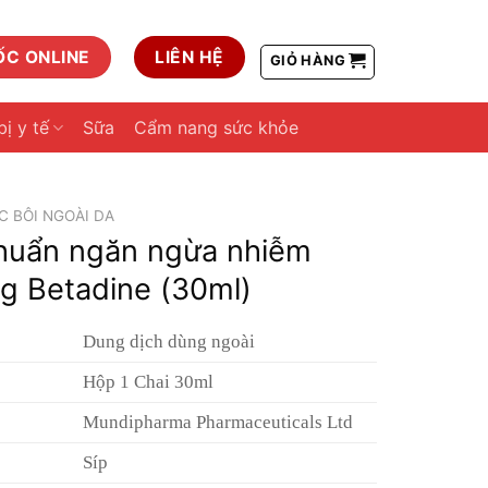
ỐC ONLINE
LIÊN HỆ
GIỎ HÀNG
bị y tế
Sữa
Cẩm nang sức khỏe
 BÔI NGOÀI DA
khuẩn ngăn ngừa nhiễm
g Betadine (30ml)
Dung dịch dùng ngoài
Hộp 1 Chai 30ml
Mundipharma Pharmaceuticals Ltd
Síp