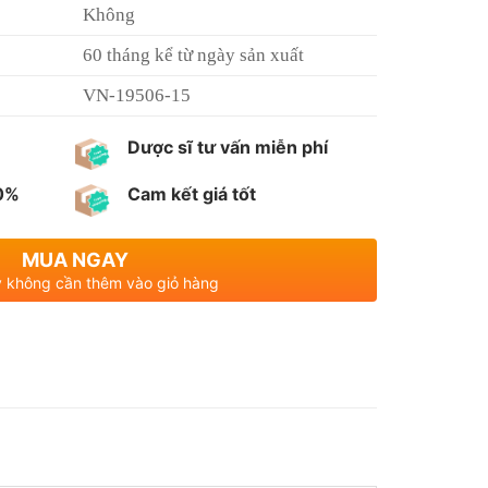
Không
60 tháng kể từ ngày sản xuất
VN-19506-15
Dược sĩ tư vấn miễn phí
00%
Cam kết giá tốt
MUA NGAY
 không cần thêm vào giỏ hàng