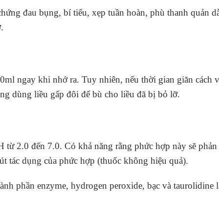
u chứng đau bụng, bí tiểu, xẹp tuần hoàn, phù thanh quản 
.
0ml ngay khi nhớ ra. Tuy nhiên, nếu thời gian giãn cách vớ
ng dùng liều gấp đôi để bù cho liều đã bị bỏ lỡ.
từ 2.0 đến 7.0. Có khả năng rằng phức hợp này sẽ phản ứ
út tác dụng của phức hợp (thuốc không hiệu quả).
nh phần enzyme, hydrogen peroxide, bạc và taurolidine là