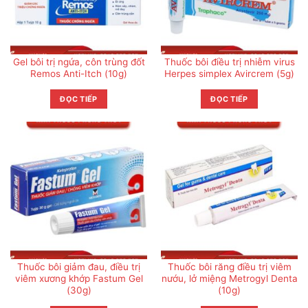
Gel bôi trị ngứa, côn trùng đốt
Thuốc bôi điều trị nhiễm virus
Remos Anti-Itch (10g)
Herpes simplex Avircrem (5g)
ĐỌC TIẾP
ĐỌC TIẾP
Thuốc bôi giảm đau, điều trị
Thuốc bôi răng điều trị viêm
viêm xương khớp Fastum Gel
nướu, lở miệng Metrogyl Denta
(30g)
(10g)