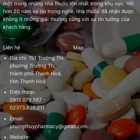
một trong những nhà thuốc lớn nhất trong khu vực. Với
hơn 20 năm uy tín trong nghề, nhà thuốc đã nhận được
không ít những giải thưởng cùng với sự tin tưởng của
khách hàng.
Liên hệ
Map
Địa chỉ: 151 Trường Thi,
phường Trường Thi,
thành phố Thanh Hoá,
tỉnh Thanh Hoá
Điện thoại:
0912.079.567 -
02373.805.211
Email:
phongthuypharmacy@gmail.com
Website: