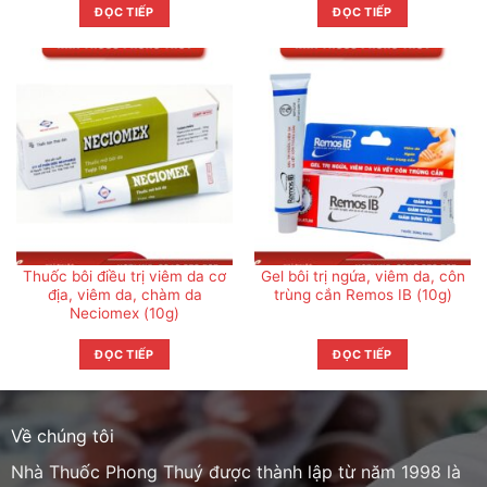
ĐỌC TIẾP
ĐỌC TIẾP
Thuốc bôi điều trị viêm da cơ
Gel bôi trị ngứa, viêm da, côn
địa, viêm da, chàm da
trùng cắn Remos IB (10g)
Neciomex (10g)
ĐỌC TIẾP
ĐỌC TIẾP
Về chúng tôi
Nhà Thuốc Phong Thuý được thành lập từ năm 1998 là